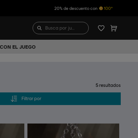
20% de descuento con
100*
 CON EL JUEGO
5
resultados
Filtrar por