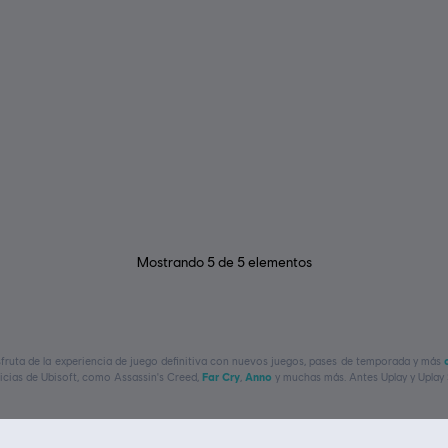
Mostrando
5
de
5
elementos
isfruta de la experiencia de juego definitiva con nuevos juegos, pases de temporada y más
uicias de Ubisoft, como
Assassin's Creed,
Far Cry
,
Anno
y muchas más. Antes Uplay y Uplay 