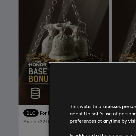
This website processes persona
DLC
For Honor
DLC
F
about Ubisoft's use of persona
preferences at anytime by visi
Pack de 22 000 créditos de acero
Pack de 
In addition to the above, by c