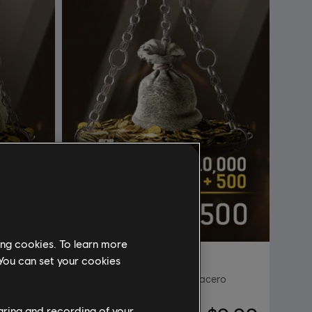
ing cookies. To learn more
DLC
For Honor
 You can set your cookies
cero
Pack de 10 500 créditos de acero
haring and recording of your