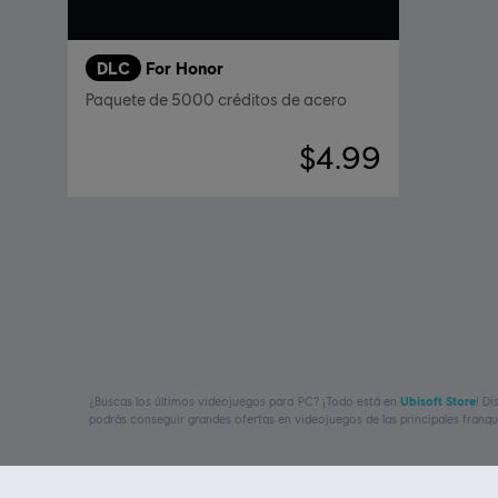
DLC
For Honor
Paquete de 5000 créditos de acero
$4.99
¿Buscas los últimos videojuegos para PC? ¡Todo está en
Ubisoft Store
! D
podrás conseguir grandes ofertas en videojuegos de las principales franq