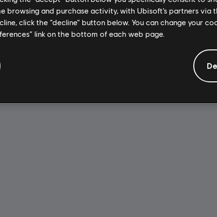
$49.99
$
me browsing and purchase activity, with Ubisoft’s partners via t
ecline, click the “decline” button below. You can change your c
eferences” link on the bottom of each web page.
De