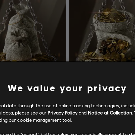
We value your privacy
l data through the use of online tracking technologies, includ
or Honor
DLC
For Honor
l data, please see our
Privacy Policy
and
Notice at Collection
.
ting our
cookie management tool.
60 000 créditos de acero
Pack de 130 000 créditos de a
licking the “accept” button below you specifically consent to s