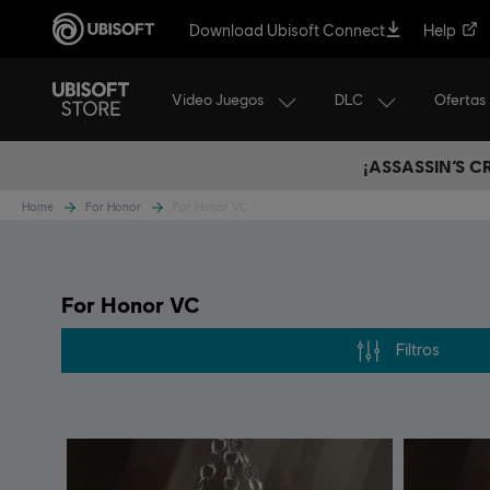
Download Ubisoft Connect
Help
Video Juegos
DLC
Ofertas
¡ASSASSIN’S 
Home
For Honor
For Honor VC
For Honor VC
Filtros