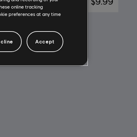
99.99
$9.99
hese online tracking
ookie preferences at any time
cline
Accept