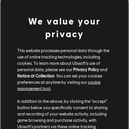
1100 piezas de oro
$9.99
We value your
privacy
DLC
Skull and Bones
Pack inicial
This website processes personal data through the
$14.99
use of online tracking technologies, including
cookies. To learn more about Ubisoft's use of
personal data, please see our
Privacy Policy
and
Notice at Collection
. You can set your cookies
preferences at anytime by visiting our
cookie
DLC
Skull and Bones
management tool.
7800 piezas de oro
$59.99
In addition to the above, by clicking the “accept”
button below you specifically consent to sharing
and recording of your website activity, including
game browsing and purchase activity, with
Ubisoft’s partners via these online tracking