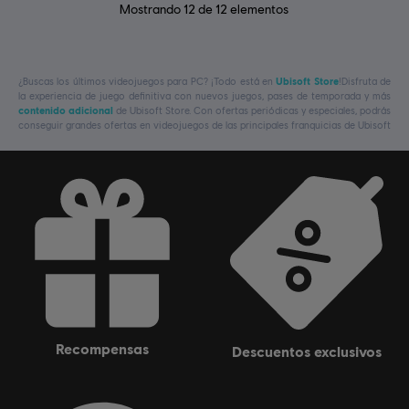
Mostrando
12
de
12
elementos
¿Buscas los últimos videojuegos para PC? ¡Todo está en
Ubisoft Store
!Disfruta de
la experiencia de juego definitiva con nuevos juegos, pases de temporada y más
contenido adicional
de Ubisoft Store. Con ofertas periódicas y especiales, podrás
conseguir grandes ofertas en videojuegos de las principales franquicias de Ubisoft
recompensas
descuentos exclusivos