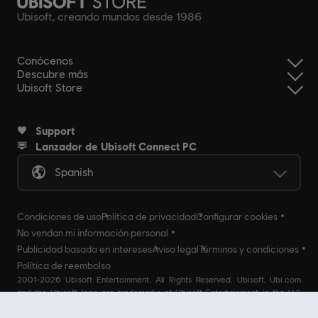
Ubisoft, creando mundos desde 1986
Conócenos
Descubre más
Ubisoft Store
Support
Lanzador de Ubisoft Connect PC
Spanish
Condiciones de uso
Política de privacidad
Configurar cookies
No vendan mi información personal
Publicidad basada en intereses
Aviso legal
Términos y condiciones
Política de reembolso
2001-2026 Ubisoft Entertainment. All Rights Reserved. Ubisoft, Ubi.com
and the Ubisoft logo are trademarks of Ubisoft Entertainment in the U.S
and/or other countries Ubisoft EMEA SAS 2, avenue Pasteur 94160 Saint
Mandé, France - storeUE@ubisoft.com. Pour toute demande d’assistance