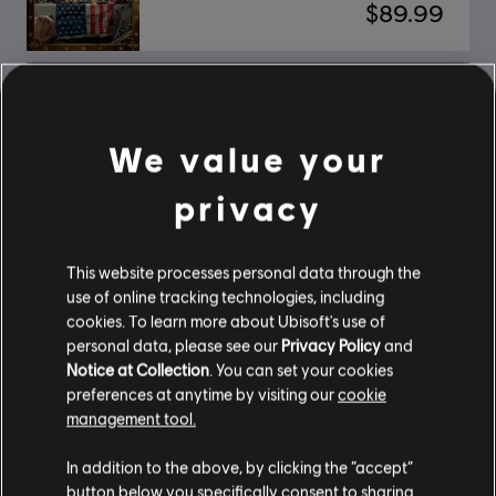
$89.99
Far Cry 5
We value your
Standard Edition
$59.99
privacy
This website processes personal data through the
Mostrando
2
de
2
elementos
use of online tracking technologies, including
cookies. To learn more about Ubisoft's use of
¿Buscas los últimos videojuegos para PC? ¡Todo está en
Ubisoft Store
!Disfruta de
personal data, please see our
Privacy Policy
and
la experiencia de juego definitiva con nuevos juegos, pases de temporada y más
contenido adicional
de Ubisoft Store. Con ofertas periódicas y especiales, podrás
Notice at Collection
. You can set your cookies
conseguir grandes ofertas en videojuegos de las principales franquicias de Ubisoft
preferences at anytime by visiting our
cookie
management tool.
In addition to the above, by clicking the “accept”
button below you specifically consent to sharing