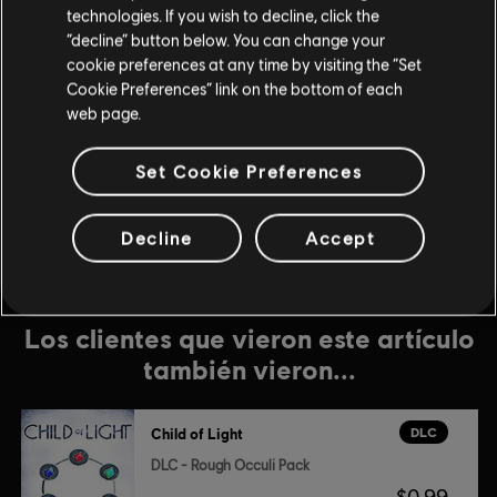
DLC - Tumbled Occuli Pack
technologies. If you wish to decline, click the
“decline” button below. You can change your
$1.99
cookie preferences at any time by visiting the “Set
Cookie Preferences” link on the bottom of each
web page.
DLC
Child of Light
DLC - Light Pack
Set Cookie Preferences
$1.99
Decline
Accept
Los clientes que vieron este artículo
también vieron...
DLC
Child of Light
DLC - Rough Occuli Pack
$0.99