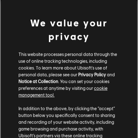
Activación:
Tras la compra, el DLC estará disponible
ver más
automáticamente en el juego gracias a Uplay PC. No es necesario
que actives la compra manualmente.
We value your
Condiciones del PC:
Necesitas una cuenta Ubisoft e instalar la
Contenido adicional
aplicación Ubisoft Connect para jugar este contenido.
privacy
© 2014 Ubisoft Entertainment. All Rights Reserved. Child of
DLC
Child of Light
Light, the Child of Light logo, Ubisoft and the Ubisoft logo are
This website processes personal data through the
DLC - Rough Occuli Pack
use of online tracking technologies, including
trademarks of Ubisoft Entertainment in the U.S. and/or other
$0.99
cookies. To learn more about Ubisoft's use of
countries.
personal data, please see our
Privacy Policy
and
Notice at Collection
. You can set your cookies
preferences at anytime by visiting our
cookie
DLC
Child of Light
management tool.
DLC - Faceted Oculi Pack
$2.99
In addition to the above, by clicking the “accept”
button below you specifically consent to sharing
and recording of your website activity, including
game browsing and purchase activity, with
DLC
Child of Light
Ubisoft’s partners via these online tracking