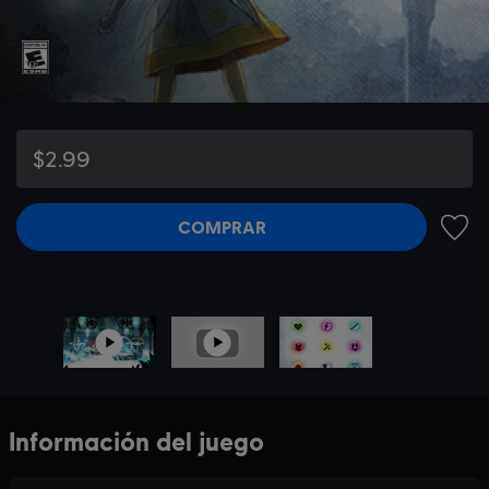
$2.99
COMPRAR
AÑADI