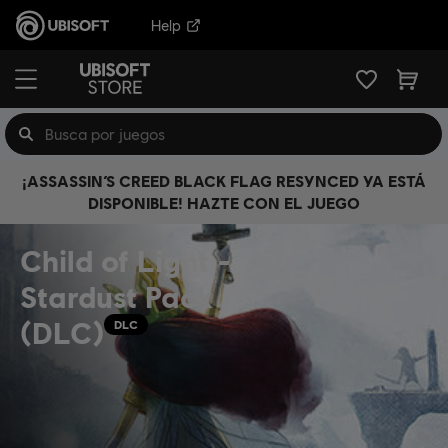
Help
¡ASSASSIN’S CREED BLACK FLAG RESYNCED YA ESTÁ
DISPONIBLE! HAZTE CON EL JUEGO
Child of Light -
Stardust Pack
(DLC)
DLC