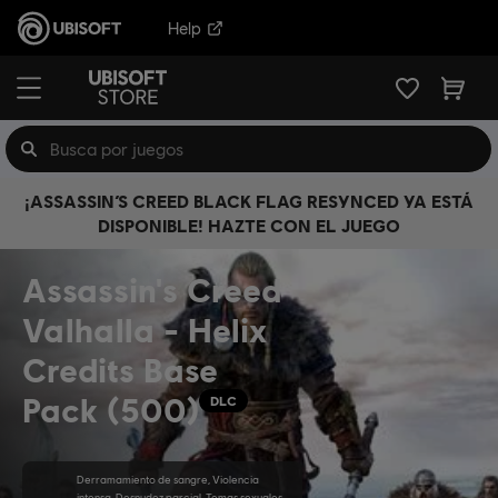
Help
¡ASSASSIN’S CREED BLACK FLAG RESYNCED YA ESTÁ
DISPONIBLE! HAZTE CON EL JUEGO
Assassin's Creed
Valhalla - Helix
Credits Base
Pack (500)
DLC
Derramamiento de sangre, Violencia
intensa, Desnudez parcial, Temas sexuales,