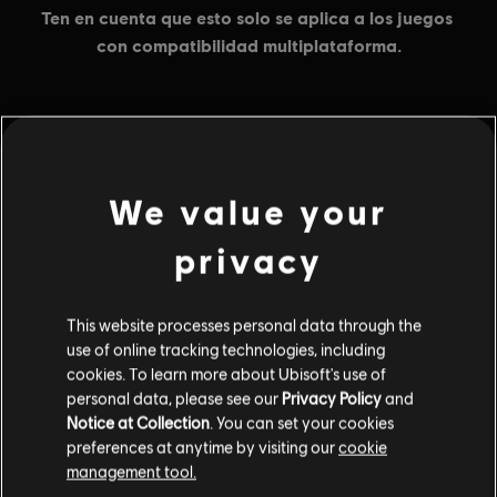
MENU
COMPRAR
We value your
Contenido adicional
privacy
DLC
Assassin's Creed Valhalla
This website processes personal data through the
Large Pack 4,200
use of online tracking technologies, including
$34.99
cookies. To learn more about Ubisoft's use of
personal data, please see our
Privacy Policy
and
Notice at Collection
. You can set your cookies
preferences at anytime by visiting our
cookie
DLC
Assassin's Creed Valhalla
management tool.
Medium Pack 2,300