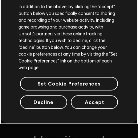
In addition to the above, by clicking the “accept”
$19.99
button below you specifically consent to sharing
and recording of your website activity, including
game browsing and purchase activity, with
DLC
Ubisoft’s partners via these online tracking
Assassin's Creed Valhalla
technologies. If you wish to decline, click the
Extra Large Pack 6,600
“decline” button below. You can change your
$49.99
cookie preferences at any time by visiting the “Set
Cookie Preferences” link on the bottom of each
web page.
DLC
Assassin's Creed Valhalla
Set Cookie Preferences
The Siege of Paris
$24.99
Decline
Accept