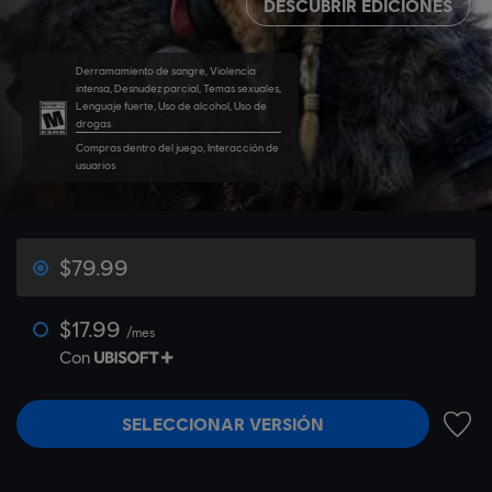
DESCUBRIR EDICIONES
Derramamiento de sangre, Violencia
intensa, Desnudez parcial, Temas sexuales,
Lenguaje fuerte, Uso de alcohol, Uso de
drogas
Compras dentro del juego, Interacción de
usuarios
$79.99
$17.99
/mes
Con
SELECCIONAR VERSIÓN
AÑADI