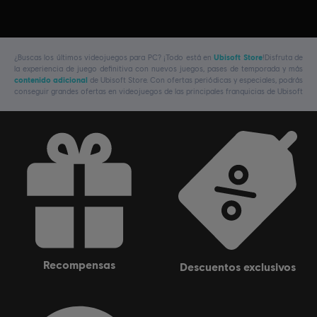
¿Buscas los últimos videojuegos para PC? ¡Todo está en
Ubisoft Store
!Disfruta de
la experiencia de juego definitiva con nuevos juegos, pases de temporada y más
contenido adicional
de Ubisoft Store. Con ofertas periódicas y especiales, podrás
conseguir grandes ofertas en videojuegos de las principales franquicias de Ubisoft
recompensas
descuentos exclusivos