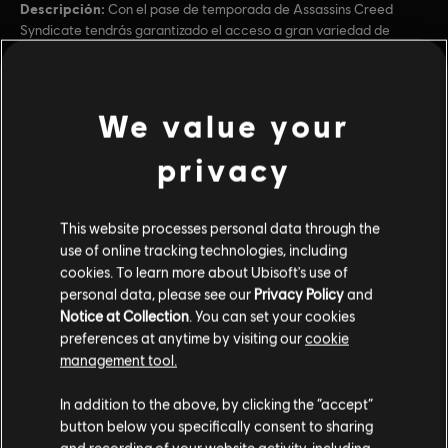
Descripción:
Con el pase de temporada de Assassins Creed
Syndicate tendrás garantizado el acceso a gran variedad de
contenido adicional y ventajas exclusivas
Clasificación por edad :
Blood, Drug Reference, Strong Language, Violence
We value your
ver más
Género:
privacy
Acción/Aventura
Activación:
Añadido automáticamente a la biblioteca de Uplay
Contenido adicional
Condiciones del PC:
Necesitas una cuenta Ubisoft e instalar la
This website processes personal data through the
aplicación Ubisoft Connect para jugar este contenido.
use of online tracking technologies, including
DLC
Assassin's Creed Syndicate
Multijugador:
No
cookies. To learn more about Ubisoft's use of
Paquete Steampunk - DLC
personal data, please see our
Privacy Policy
and
Un jugador:
Sí
$4.99
Notice at Collection
. You can set your cookies
preferences at anytime by visiting our
cookie
management tool.
DLC
Assassin's Creed Syndicate
In addition to the above, by clicking the “accept”
Jack el Destripador
button below you specifically consent to sharing
$14.99
and recording of your website activity, including