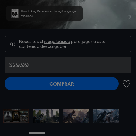
Blood, Drug Reference, Strong Language,
Violence
Necesitas el
juego básico
para jugar a este
contenido descargable.
$29.99
COMPRAR
AÑADI