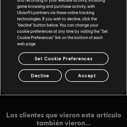
game browsing and purchase activity, with
Ubisoft’s partners via these online tracking
technologies. If you wish to decline, click the
DLC
Assassin's Creed Syndicate
“decline” button below. You can change your
cookie preferences at any time by visiting the “Set
Victorian Legends Paquete - DLC
Cookie Preferences” link on the bottom of each
$4.99
web page.
Set Cookie Preferences
DLC
Assassin's Creed Syndicate
Street of London - DLC
Decline
Accept
$6.99
Los clientes que vieron este artículo
también vieron...