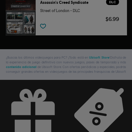
DLC
Assassin's Creed Syndicate
Street of London - DLC
$6.99
¿Buscas los últimos videojuegos para PC? ¡Todo está en
Ubisoft Store
!Disfruta de
la experiencia de juego definitiva con nuevos juegos, pases de temporada y más
contenido adicional
de Ubisoft Store. Con ofertas periódicas y especiales, podrás
conseguir grandes ofertas en videojuegos de las principales franquicias de Ubisoft