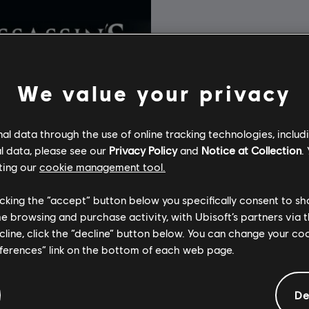
We value your privacy
l data through the use of online tracking technologies, includ
l data, please see our
Privacy Policy
and
Notice at Collection
.
ting our
cookie management tool.
licking the “accept” button below you specifically consent to s
me browsing and purchase activity, with Ubisoft’s partners via t
ecline, click the “decline” button below. You can change your c
eferences” link on the bottom of each web page.
’s Creed Revelations
Edition
De