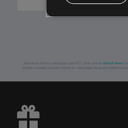
$39.99
¿Buscas los últimos videojuegos para PC? ¡Todo está en
Ubisoft Store
! D
podrás conseguir grandes ofertas en videojuegos de las principales franq