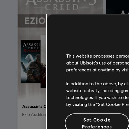
This website processes persona
about Ubisoft's use of persona
preferences at anytime by visi
In addition to the above, by c
website activity, including ga
technologies. If you wish to d
by visiting the “Set Cookie Pr
Assassin's Creed
Assassin
Ezio Auditore Pack
Standard 
Set Cookie
Preferences