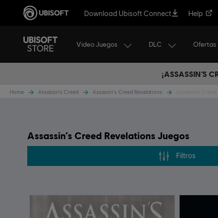
Download Ubisoft Connect
Help
Video Juegos
DLC
Ofertas
¡ASSASSIN’S 
Home
Assassin's Creed
Assassin's Creed Revelations
Assassin’s Creed
Assassin’s Creed Revelations Juegos
Filtros