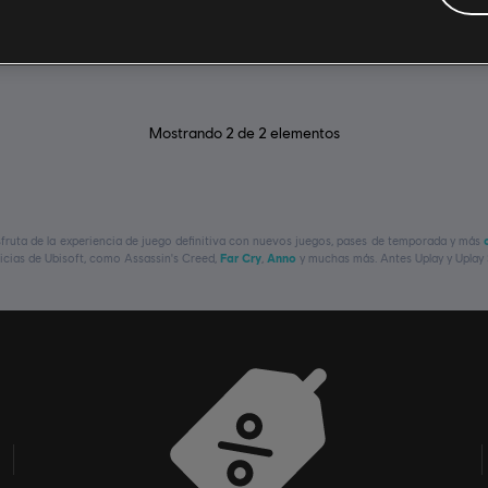
$19.99
Mostrando
2
de
2
elementos
isfruta de la experiencia de juego definitiva con nuevos juegos, pases de temporada y más
uicias de Ubisoft, como
Assassin's Creed,
Far Cry
,
Anno
y muchas más. Antes Uplay y Uplay 