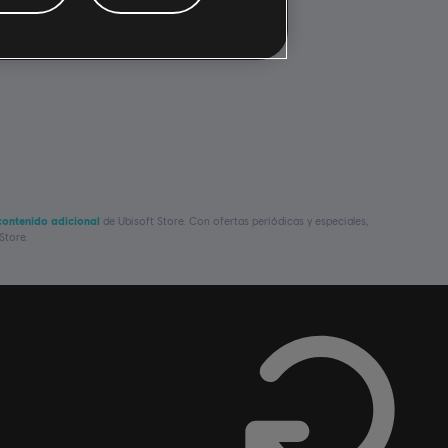
contenido adicional
de Ubisoft Store. Con
ofertas periódicas y especiales,
Store.