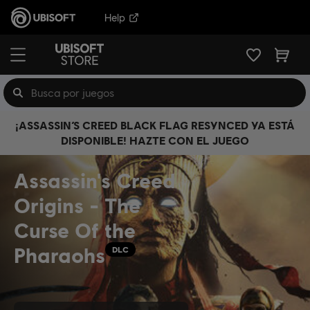
Help
¡ASSASSIN’S CREED BLACK FLAG RESYNCED YA ESTÁ
DISPONIBLE! HAZTE CON EL JUEGO
Assassin's Creed
Origins - The
Curse Of the
Pharaohs
DLC