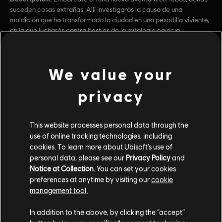
suceden cosas extrañas. Allí investigarás la causa de una
maldición que ha transformado la ciudad en una pesadilla viviente,
en la que lucharás contra bestias de la mitología egipcia
ver más
Clasificación por edad :
Derramamiento de sangre, Referencia a drogas,
Violencia intensa, Desnudez, Contenido sexual,
We value your
Lenguaje fuerte, Uso de alcohol
ver más
privacy
Género:
Acción/Aventura
Multijugador:
No
Un jugador:
Contenido adicional
Sí
This website processes personal data through the
use of online tracking technologies, including
© 2018 Ubisoft Entertainment. All Rights Reserved.
cookies. To learn more about Ubisoft's use of
DLC
Assassin's Creed Origins
Assassin’s Creed, Ubisoft, and the Ubisoft logo are
personal data, please see our
Privacy Policy
and
Expansion I: The Hidden Ones
trademarks of Ubisoft Entertainment in the U.S. and/or
Notice at Collection
. You can set your cookies
$9.99
preferences at anytime by visiting our
cookie
other countries.
management tool.
In addition to the above, by clicking the “accept”
DLC
Assassin's Creed Origins