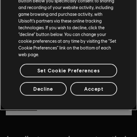
button below you specifically consent to sharing
Horus Pack
and recording of your website activity, including
game browsing and purchase activity, with
$6.99
Ubisoft’s partners via these online tracking
technologies. If you wish to decline, click the
“decline” button below. You can change your
DLC
Assassin's Creed Origins
cookie preferences at any time by visiting the “Set
Cookie Preferences” link on the bottom of each
Season Pass
web page.
$39.99
Set Cookie Preferences
DLC
Assassin's Creed Origins
Decline
Accept
Deluxe Pack
$9.99