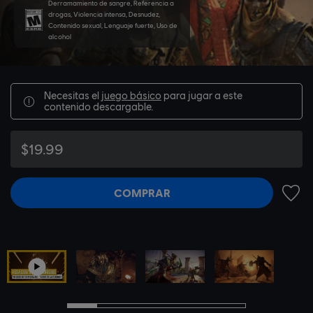
Derramamiento de sangre, Referencia a
drogas, Violencia intensa, Desnudez,
Contenido sexual, Lenguaje fuerte, Uso de
alcohol
Necesitas el
juego básico
para jugar a este
contenido descargable.
$19.99
COMPRAR
AÑADI