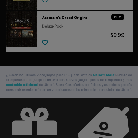
DLC
Assassin's Creed Origins
Deluxe Pack
$9.99
¿Buscas los últimos videojuegos para PC? ¡Todo está en
Ubisoft Store
!Disfruta de
la experiencia de juego definitiva con nuevos juegos, pases de temporada y más
contenido adicional
de Ubisoft Store. Con ofertas periódicas y especiales, podrás
conseguir grandes ofertas en videojuegos de las principales franquicias de Ubisoft