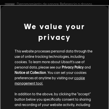
Clasificación por edad :
Derramamiento de sangre, Referencia a drogas,
Violencia intensa, Desnudez, Contenido sexual,
Lenguaje fuerte, Uso de alcohol
Activación:
Añadido automáticamente a la biblioteca de Uplay
ver más
We value your
Multijugador:
No
privacy
Un jugador:
Sí
Contenido adicional
© 2017 Ubisoft Entertainment. All Rights Reserved.
This website processes personal data through the
DLC
Assassin's Creed Origins
Assassin’s Creed, Ubisoft, and the Ubisoft logo are
use of online tracking technologies, including
Horus Pack
trademarks of Ubisoft Entertainment in the U.S. and/or
cookies. To learn more about Ubisoft's use of
$6.99
other countries.
personal data, please see our
Privacy Policy
and
Notice at Collection
. You can set your cookies
preferences at anytime by visiting our
cookie
management tool.
DLC
Assassin's Creed Origins
Deluxe Pack
In addition to the above, by clicking the “accept”
button below you specifically consent to sharing
$9.99
and recording of your website activity, including