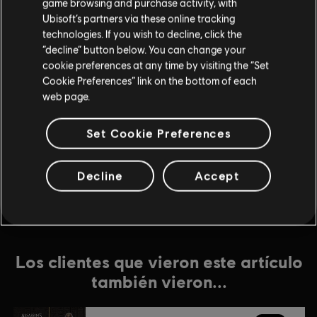
game browsing and purchase activity, with
Ubisoft’s partners via these online tracking
DLC
Assassin's Creed Origins
technologies. If you wish to decline, click the
“decline” button below. You can change your
Expansion I: The Hidden Ones
cookie preferences at any time by visiting the “Set
$9.99
Cookie Preferences” link on the bottom of each
web page.
DLC
Assassin's Creed Origins
Set Cookie Preferences
Roman Centurion Pack
$6.99
Decline
Accept
Los clientes que vieron este artículo
también vieron...