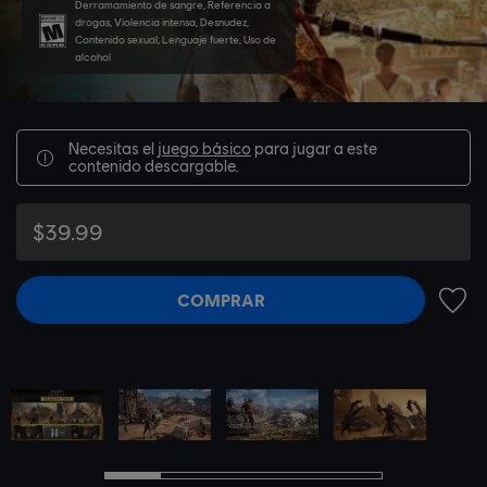
Derramamiento de sangre, Referencia a
drogas, Violencia intensa, Desnudez,
Contenido sexual, Lenguaje fuerte, Uso de
alcohol
Necesitas el
juego básico
para jugar a este
contenido descargable.
$39.99
COMPRAR
AÑADI