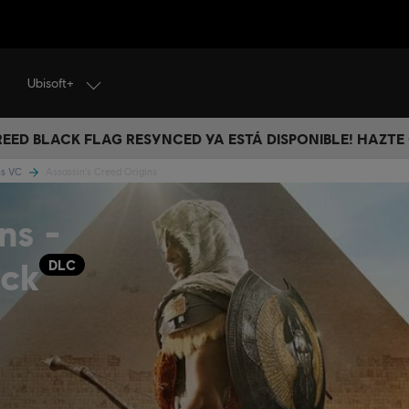
Ubisoft+
CREED BLACK FLAG RESYNCED YA ESTÁ DISPONIBLE! HAZTE
ins VC
Assassin's Creed Origins
ns -
ack
DLC