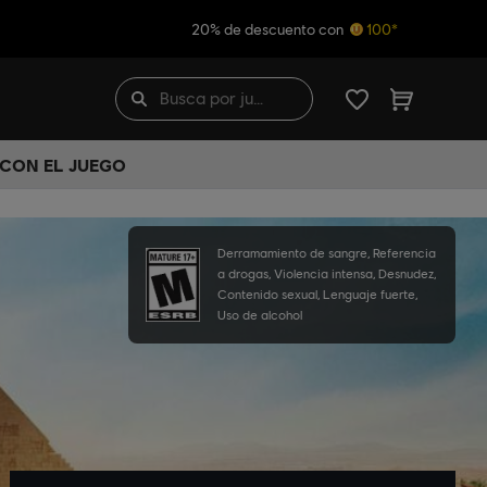
20% de descuento con
100*
 CON EL JUEGO
Derramamiento de sangre, Referencia
a drogas, Violencia intensa, Desnudez,
Contenido sexual, Lenguaje fuerte,
Uso de alcohol