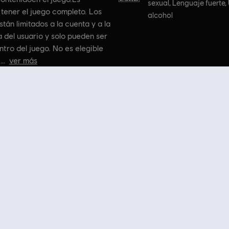
sexual, Lenguaje fuerte,
tener el juego completo. Los
alcohol
stán limitados a la cuenta y a la
 del usuario y solo pueden ser
tro del juego. No es elegible
ver más
ts Reserved. Assassin’s Creed, Ubisoft, and the Ubisoft logo are trademarks of Ubisoft Entertainm
isfruta de la experiencia de juego definitiva con nuevos juegos, pases de temporada y más
uicias de Ubisoft, como
Assassin's Creed,
Far Cry
,
Anno
y muchas más. Antes Uplay y Uplay 