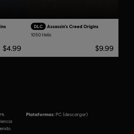
ins
DLC
Assassin's Creed Origins
1050 Helix
$4.99
$9.99
Plataformas:
e,
PC (descargar)
olencia
tenido