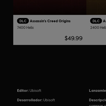
DLC
Assassin's Creed Origins
DLC
A
7400 Helix
2400 Heli
$49.99
Editor:
Lanzamie
Ubisoft
Desarrollador:
Descripci
Ubisoft
comprar c