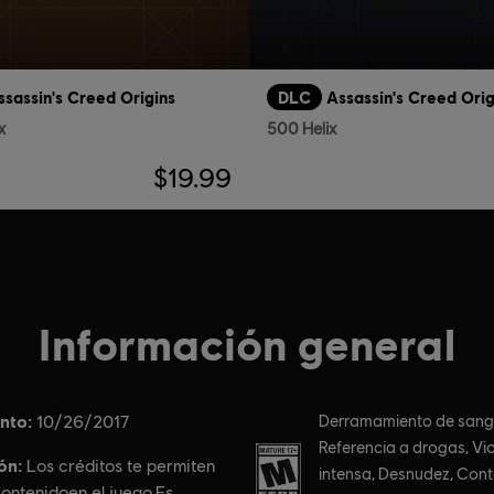
ssassin's Creed Origins
DLC
Assassin's Creed Orig
x
500 Helix
$19.99
Información general
nto:
Clasificación por edad :
10/26/2017
Derramamiento de sangr
Referencia a drogas, Vi
ón:
Los créditos te permiten
intensa, Desnudez, Con
ontenidoen el juego.Es