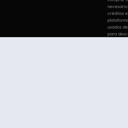
necesario 
créditos e
plataforma
usados den
para desc
© 2017 Ubisoft Entertainment. All Righ
¿Buscas los últimos videojuegos para PC? ¡Todo está en
Ubisoft Store
! D
podrás conseguir grandes ofertas en videojuegos de las principales franq