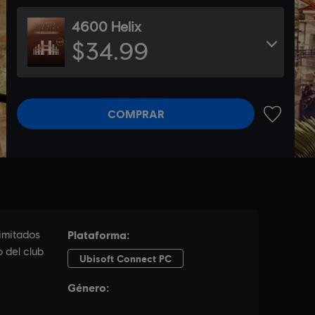
4600 Helix
$34.99
COMPRAR
AÑADIR A