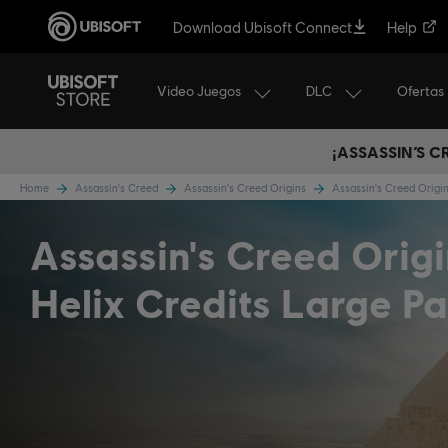
Download Ubisoft Connect
Help
Video Juegos
DLC
Ofertas
¡ASSASSIN’S 
Home
Assassin's Creed
Assassin's Creed Origins
Assassin's Creed Orig
Assassin's Creed Origi
Helix Credits Large P