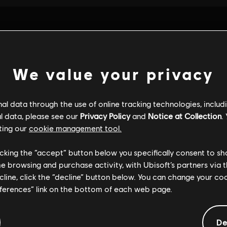
We value your privacy
l data through the use of online tracking technologies, includ
l data, please see our
Privacy Policy
and
Notice at Collection
.
ting our
cookie management tool.
licking the “accept” button below you specifically consent to s
me browsing and purchase activity, with Ubisoft’s partners via t
ecline, click the “decline” button below. You can change your c
INFORMACIÓN GENERAL
eferences” link on the bottom of each web page.
De