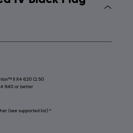
on™ II X4 620 (2.50
4 940 or better
r (see supported list) *