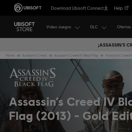
Download Ubisoft Connect
Help
Video Juegos
DLC
Ofertas
¡ASSASSIN’S 
Home
Assassin's Creed
Assassin's Creed IV: Black Flag
Assassin's Creed I
Assassin’s Creed IV Bl
Flag (2013)
Gold Edi