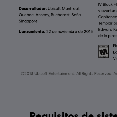
IV Black F
Desarrollador:
Ubisoft Montreal,
y aventura
Quebec, Annecy, Bucharest, Sofia,
Capitanea 
Singapore
Templarios
Edward Ke
Lanzamiento:
22 de noviembre de 2013
de la pira
Clasifica
Bl
La
Vi
©2013 Ubisoft Entertainment. All Rights Reserved. As
Requisitos de sistema para Assassin’s Creed IV