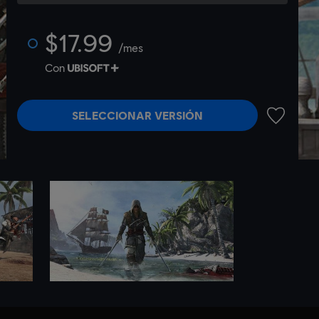
$17.99
/mes
Con
SELECCIONAR VERSIÓN
AÑADIR A