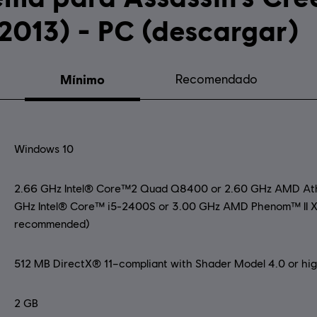
2013) - PC (descargar)
Mínimo
Recomendado
Windows 10
2.66 GHz Intel® Core™2 Quad Q8400 or 2.60 GHz AMD Athl
GHz Intel® Core™ i5-2400S or 3.00 GHz AMD Phenom™ II X
recommended)
512 MB DirectX® 11–compliant with Shader Model 4.0 or highe
2 GB