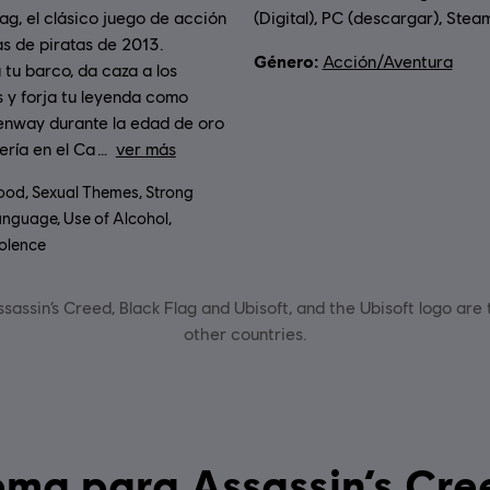
lag, el clásico juego de acción
(Digital), PC (descargar), Stea
s de piratas de 2013.
Género:
Acción/Aventura
tu barco, da caza a los
 y forja tu leyenda como
nway durante la edad de oro
tería en el Ca
ver más
ción por edad :
ood, Sexual Themes, Strong
nguage, Use of Alcohol,
olence
sassin’s Creed, Black Flag and Ubisoft, and the Ubisoft logo are
other countries.
 Black Flag