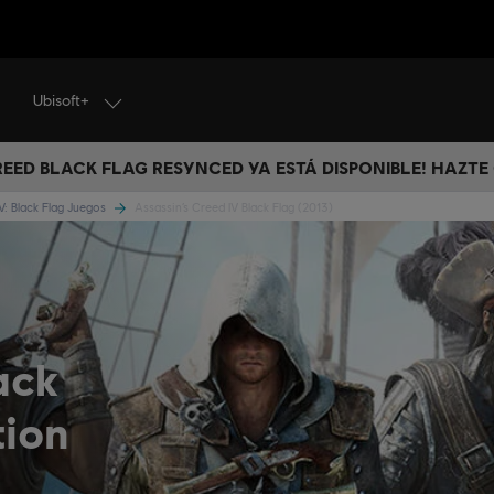
Ubisoft+
CREED BLACK FLAG RESYNCED YA ESTÁ DISPONIBLE! HAZTE
V: Black Flag Juegos
Assassin’s Creed IV Black Flag (2013)
ack
tion