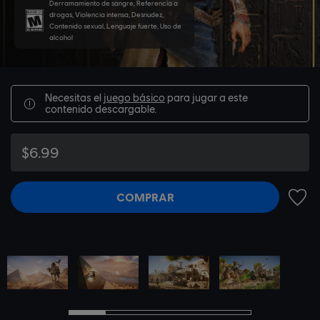
Derramamiento de sangre, Referencia a
drogas, Violencia intensa, Desnudez,
Contenido sexual, Lenguaje fuerte, Uso de
alcohol
Necesitas el
juego básico
para jugar a este
contenido descargable.
$6.99
COMPRAR
AÑADI