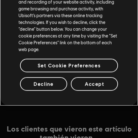
and recording of your website activity, including
$6.99
game browsing and purchase activity, with
Ubisoft’s partners via these online tracking
technologies. If you wish to decline, click the
DLC
Assassin's Creed Origins
“decline” button below. You can change your
cookie preferences at any time by visiting the “Set
Season Pass
Cookie Preferences” link on the bottom of each
$39.99
web page.
Set Cookie Preferences
DLC
Assassin's Creed Origins
Expansion I: The Hidden Ones
Decline
Accept
$9.99
Los clientes que vieron este artículo
también vieron...