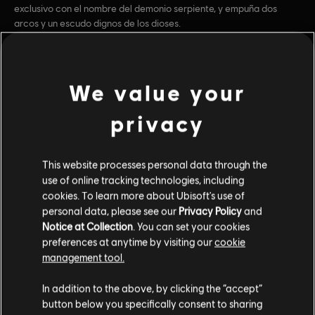
exclusivo con el nombre del demonio serpiente, y empuña dos
arcos y un escudo dignos de los dioses.
Clasificación por edad :
Derramamiento de sangre, Referencia a drogas,
Violencia intensa, Desnudez, Contenido sexual,
Lenguaje fuerte, Uso de alcohol
We value your
ver más
© 2017 Ubisoft Entertainment. All Rights Reserved.
privacy
Assassin’s Creed, Ubisoft, and the Ubisoft logo are
Contenido adicional
trademarks of Ubisoft Entertainment in the U.S. and/or
other countries.
This website processes personal data through the
use of online tracking technologies, including
DLC
Assassin's Creed Origins
cookies. To learn more about Ubisoft's use of
Deluxe Pack
personal data, please see our
Privacy Policy
and
$9.99
Notice at Collection
. You can set your cookies
preferences at anytime by visiting our
cookie
management tool.
DLC
Assassin's Creed Origins
In addition to the above, by clicking the “accept”
button below you specifically consent to sharing
Roman Centurion Pack