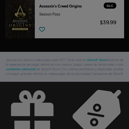
DLC
Assassin's Creed Origins
Season Pass
$39.99
¿Buscas los últimos videojuegos para PC? ¡Todo está en
Ubisoft Store
!Disfruta de
la experiencia de juego definitiva con nuevos juegos, pases de temporada y más
contenido adicional
de Ubisoft Store. Con ofertas periódicas y especiales, podrás
conseguir grandes ofertas en videojuegos de las principales franquicias de Ubisoft