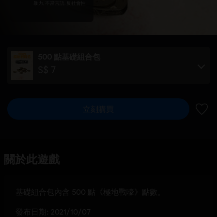
暴力, 不當言語, 反社會性
500 點基礎組合包
S$ 7
立刻購買
新增