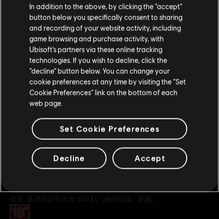
您是简体中文用户？
In addition to the above, by clicking the “accept”
1050 點小型組合包
button below you specifically consent to sharing
S$ 14
请您访问我们的简体中文商店来完成购买
and recording of your website activity, including
game browsing and purchase activity, with
Ubisoft’s partners via these online tracking
DLC
technologies. If you wish to decline, click the
《極地戰嚎 6》
留在此商店
“decline” button below. You can change your
2300 點中型組合包
cookie preferences at any time by visiting the “Set
重新选择您的商店
S$ 28
Cookie Preferences” link on the bottom of each
web page.
Set Cookie Preferences
一般資訊
Decline
Accept
發售日期：
2021/10/07
描述:
基礎組合包內含 500 點《極地戰嚎》點數。
分級：