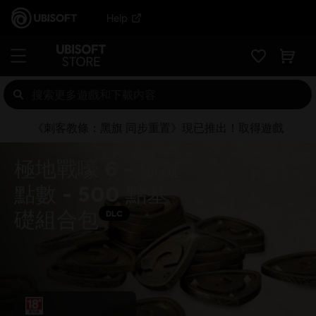
Help
《刺客教條：黑旗 同步重置》現已推出！取得遊戲
極地戰嚎 6 - 虛擬
點數 - 500 點基
礎組合包
DLC