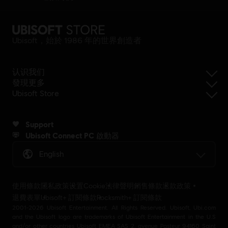
Ubisoft，始於 1986 年的世界創造者
认识我们
發現更多
Ubisoft Store
Support
Ubisoft Connect PC 啟動器
English
使用條款
隱私政策
设置Cookie
法律聲明
銷售條款
退款政策
退費表單
Ubisoft+ 訂閱條款
Rocksmith+ 訂閱條款
2001-2026 Ubisoft Entertainment. All Rights Reserved. Ubisoft, Ubi.com
and the Ubisoft logo are trademarks of Ubisoft Entertainment in the U.S
and/or other countries Ubisoft EMEA SAS 2, avenue Pasteur 94160 Saint