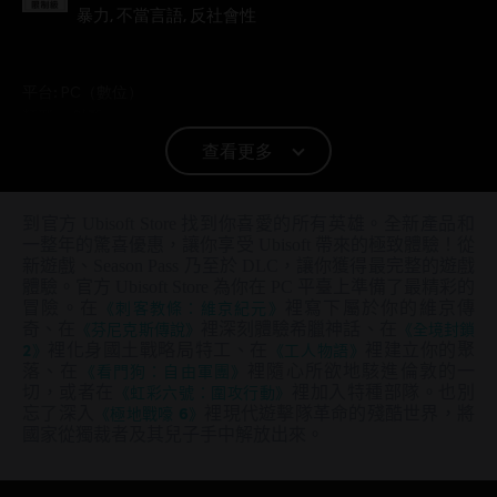
暴力, 不當言語, 反社會性
平台:
PC（數位）
類型：
射擊
PC 條件:
你需有 Ubisoft 帳號並安裝 Ubisoft Connect 應用程式方可
查看更多
遊玩此內容。
到官方 Ubisoft Store 找到你喜愛的所有英雄。全新產品和
© 2021 Ubisoft Entertainment. All Rights Reserved. Far Cry, Ubisoft, and the Ubisoft logo
一整年的驚喜優惠，讓你享受 Ubisoft 帶來的極致體驗！從
are trademarks of Ubisoft Entertainment in the US and/or other countries. Based on
新遊戲、Season Pass 乃至於 DLC，讓你獲得最完整的遊戲
Crytek’s original Far Cry directed by Cevat Yerli. Powered by Crytek’s technology
體驗。官方 Ubisoft Store 為你在 PC 平臺上準備了最精彩的
冒險。在
《刺客教條：維京紀元》
裡寫下屬於你的維京傳
“CryEngine.”
奇、在
《芬尼克斯傳說》
裡深刻體驗希臘神話、在
《全境封鎖
2》
裡化身國土戰略局特工、在
《工人物語》
裡建立你的聚
落、在
《看門狗：自由軍團》
裡隨心所欲地駭進倫敦的一
切，或者在
《虹彩六號：圍攻行動》
裡加入特種部隊。也別
忘了深入
《極地戰嚎 6》
裡現代遊擊隊革命的殘酷世界，將
國家從獨裁者及其兒子手中解放出來。