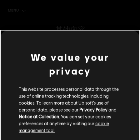
MENU
立刻購買
其他內容
DLC
《極地戰嚎 6》
We value your
4200 點大型組合包
S$ 49
privacy
This website processes personal data through the
DLC
《極地戰嚎 6》
use of online tracking technologies, including
6600 點特大型組合包
cookies. To learn more about Ubisoft's use of
S$ 70
personal data, please see our
Privacy Policy
and
Notice at Collection
. You can set your cookies
preferences at anytime by visiting our
cookie
management tool.
DLC
《極地戰嚎 6》