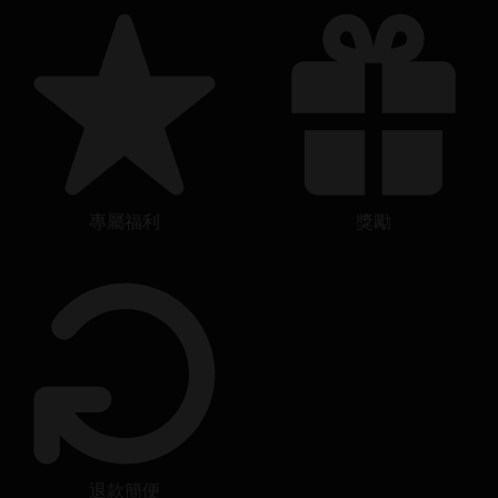
專屬福利
獎勵
退款簡便