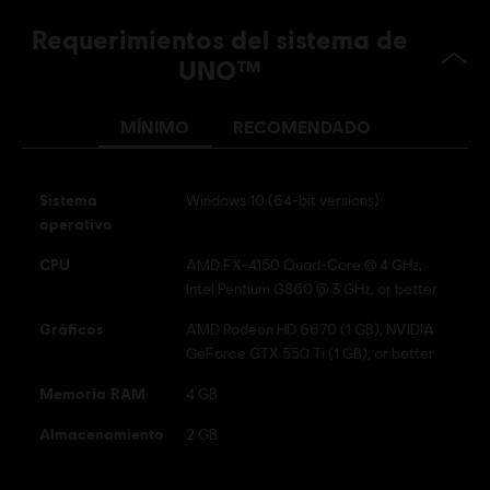
Idioma:
Requerimientos del sistema de
Inglés (Sonido, Interfaz, Subtítulos)
UNO™
Francés (Interfaz, Subtítulos)
ver más
Plataformas:
Idioma:
PC (Digital), PS4 (Digital), Switch (Digital), Xbox
MÍNIMO
RECOMENDADO
(Digital), Steam, PS4/PS5 (Digital)
Género:
Casual
Sistema
Windows 10 (64-bit versions)
operativo
Activación:
Añadido automáticamente a la biblioteca de Ubisoft
Connect para PC
CPU
​AMD FX-4150 Quad-Core @ 4 GHz,
Condiciones del PC:
Necesitas una cuenta Ubisoft e instalar la
Intel Pentium G860 @ 3 GHz, or better
aplicación Ubisoft Connect para jugar este contenido.
Gráficos
AMD Radeon HD 6670 (1 GB), NVIDIA
Multijugador:
Si
GeForce GTX 550 Ti (1 GB), or better
Un jugador:
Si
Memoria RAM
4 GB
Almacenamiento
2 GB
UNO is a trademark of Mattel and is used with permission.
© 2016 Mattel. All Rights Reserved. Licensed by Mattel to