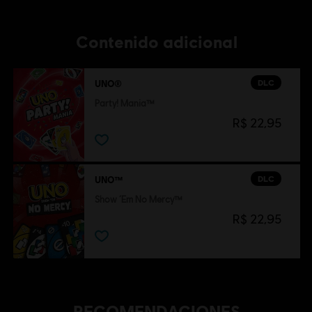
Ubisoft Entertainment. Ubisoft and the Ubisoft logo are
trademarks of Ubisoft Entertainment in the U.S. and/or
other countries. Games software © 2016 Ubisoft
Contenido adicional
Entertainment. All Rights Reserved.
DLC
UNO®
Party! Mania™
R$ 22,95
DLC
UNO™
Show ‘Em No Mercy™
R$ 22,95
RECOMENDACIONES