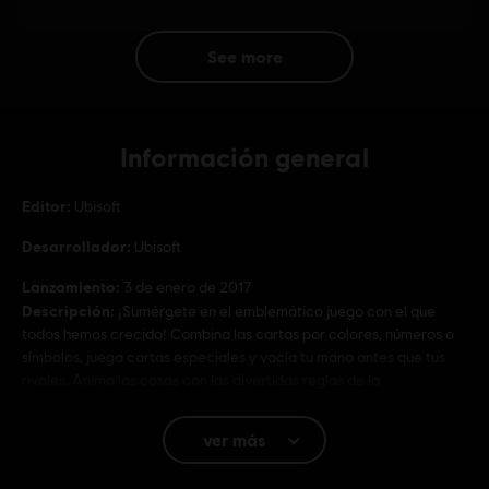
see more
Información general
Editor:
Ubisoft
Desarrollador:
Ubisoft
Lanzamiento:
3 de enero de 2017
Descripción:
¡Sumérgete en el emblemático juego con el que
todos hemos crecido! Combina las cartas por colores, números o
símbolos, juega cartas especiales y vacía tu mano antes que tus
rivales. Anima las cosas con las divertidas reglas de la
ver más
ver más
Clasificación por edad :