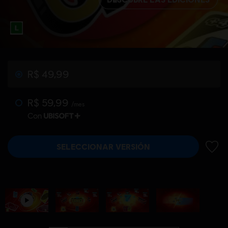
R$ 49,99
R$ 59,99
/mes
Con
SELECCIONAR VERSIÓN
AÑADI