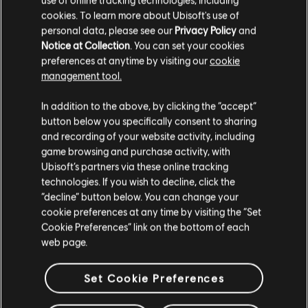
cookies. To learn more about Ubisoft's use of
personal data, please see our
Privacy Policy
and
Notice at Collection
. You can set your cookies
preferences at anytime by visiting our
cookie
management tool.
Creemos que estás en
Estados Unidos
.
In addition to the above, by clicking the “accept”
button below you specifically consent to sharing
Por favor, visita nuestra Store local para realizar
and recording of your website activity, including
tu compra.
game browsing and purchase activity, with
Ubisoft’s partners via these online tracking
technologies. If you wish to decline, click the
Permanecer en esta Store
“decline” button below. You can change your
cookie preferences at any time by visiting the “Set
Actualizar mi localidad
Cookie Preferences” link on the bottom of each
web page.
Set Cookie Preferences