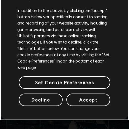
Creemos que estás en
Estados Unidos
.
In addition to the above, by clicking the “accept”
button below you specifically consent to sharing
Por favor, visita nuestra Store local para realizar
and recording of your website activity, including
tu compra.
game browsing and purchase activity, with
Ubisoft’s partners via these online tracking
technologies. If you wish to decline, click the
Permanecer en esta Store
“decline” button below. You can change your
cookie preferences at any time by visiting the “Set
Actualizar mi localidad
Cookie Preferences” link on the bottom of each
web page.
Set Cookie Preferences
Decline
Accept