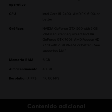
Single player:
Sí
operativo
CPU
Intel Core i5-2400 | AMD FX-6100, or
© 2015 Ubisoft Entertainment. All Rights Reserved. Tom
better
Clancy’s, The Division logo, the Soldier Icon, Ubisoft, and
the Ubisoft logo are trademarks of Ubisoft Entertainment
Gráficos
NVIDIA GeForce GTX 560 with 2 GB
in the US and/or other countries.
VRAM (current equivalent NVIDIA
GeForce GTX 760) | AMD Radeon HD
7770 with 2 GB VRAM, or better - See
supported List*
Memoria RAM
6 GB
Almacenamiento
40 GB
Resolution / FPS
4K, 60 FPS
Contenido adicional