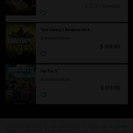
$ 12.50
$ 249.99
Tom Clancy’s Rainbow Six Extraction
Standard Edition
$ 169.99
Far Cry 5
Standard Edition
$ 179.99
Looking for the latest PC video games? Look no further than the
Ubisoft
Store
!Enjoy the ultimate gaming experience with new games, season pass and