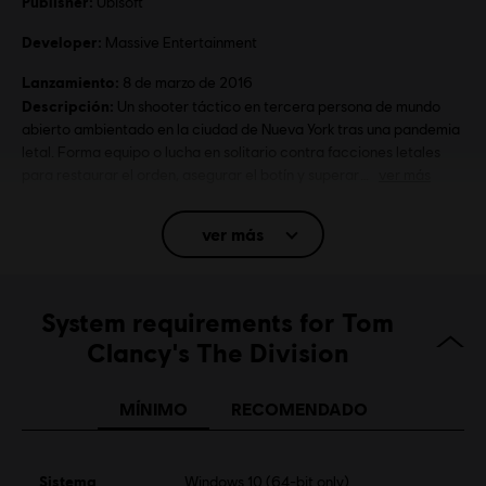
Publisher:
Ubisoft
Developer:
Massive Entertainment
Lanzamiento:
8 de marzo de 2016
Descripción:
Un shooter táctico en tercera persona de mundo
abierto ambientado en la ciudad de Nueva York tras una pandemia
letal. Forma equipo o lucha en solitario contra facciones letales
para restaurar el orden, asegurar el botín y superar
ver más
Rating :
ver más
Platforms:
PC (Digital), PS4 (Digital), Xbox (Digital), Steam
Genre:
Multijugador
,
Shooter
System requirements for Tom
Activation:
Clancy's The Division
Añadido automáticamente a la biblioteca de Ubisoft
Connect para PC
MÍNIMO
RECOMENDADO
Condiciones del PC:
Necesitas una cuenta Ubisoft e instalar la
aplicación Ubisoft Connect para jugar este contenido.
Multiplayer:
Si
Sistema
Windows 10 (64-bit only)