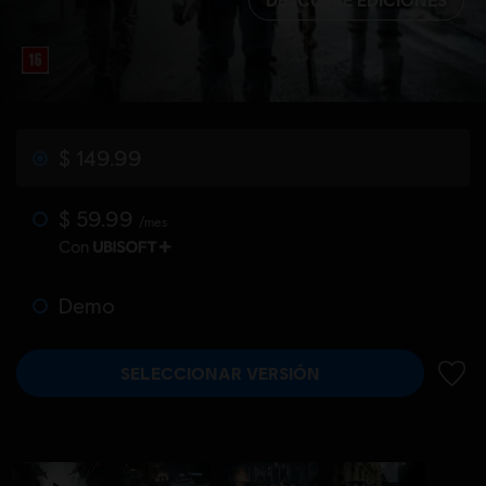
$ 149.99
$ 59.99
/mes
Con
Demo
SELECCIONAR VERSIÓN
AÑADI