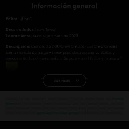
Información general
Editor:
Ubisoft
Desarrollador:
Ivory Tower
Lanzamiento:
14 de septiembre de 2023
Descripción:
Compra 45 000 Crew Credits. ¡Los Crew Credits
son la moneda del juego y sirven para desbloquear vehículos y
nuevos artículos de personalización para tus vehículos y tu avatar!
Clasificación por edad :
ver más
Plataformas:
PC (Digital)
Género:
Racing
Looking for the latest PC video games? Look no further than the
Ubisoft
Store
!Enjoy the ultimate gaming experience with new games, season pass and
© 2023 Ubisoft Entertainment. All Rights Reserved. The Crew, Ubisoft, and the Ubisoft
more additional content from the Ubisoft Store. With regular sales and special
logo are registered or unregistered trademarks of Ubisoft Entertainment in the US
offers, you can score
great deals on video games
from Ubisoft’s top franchises s
and/or other countries.