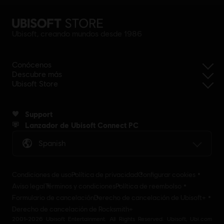
Ubisoft, creando mundos desde 1986
Conócenos
Descubre más
Ubisoft Store
Support
Lanzador de Ubisoft Connect PC
Spanish
Condiciones de uso
Política de privacidad
Configurar cookies
Aviso legal
Términos y condiciones
Política de reembolso
Formulario de cancelación
Derecho de cancelación de Ubisoft+
Derecho de cancelación de Rocksmith+
2001-2026 Ubisoft Entertainment. All Rights Reserved. Ubisoft, Ubi.com