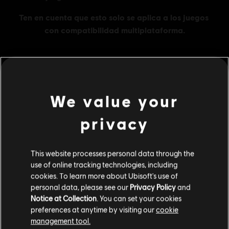
MENU
COMPRAR
We value your
Contenido adicional
privacy
DLC
The Crew Motorfest
This website processes personal data through the
use of online tracking technologies, including
360 000 Crew Credits
cookies. To learn more about Ubisoft's use of
R$ 110,99
personal data, please see our
Privacy Policy
and
Notice at Collection
. You can set your cookies
preferences at anytime by visiting our
cookie
management tool.
DLC
The Crew Motorfest