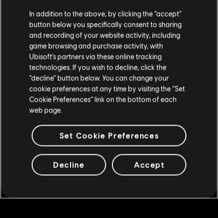
Creemos que estás en
Estados Unidos
.
100,000 Crew Credits
In addition to the above, by clicking the “accept”
R$ 39,99
button below you specifically consent to sharing
Por favor, visita nuestra Store local para realizar
and recording of your website activity, including
tu compra.
game browsing and purchase activity, with
Ubisoft’s partners via these online tracking
DLC
The Crew Motorfest
technologies. If you wish to decline, click the
Permanecer en esta Store
220,000 Crew Credits
“decline” button below. You can change your
cookie preferences at any time by visiting the “Set
R$ 74,99
Actualizar mi localidad
Cookie Preferences” link on the bottom of each
web page.
DLC
The Crew Motorfest
Set Cookie Preferences
675,000 Crew Credits
R$ 184,99
Decline
Accept