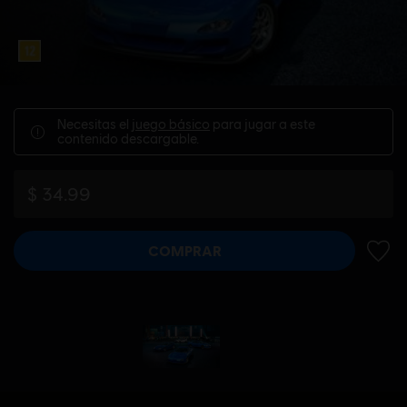
Necesitas el
juego básico
para jugar a este
contenido descargable.
$ 34.99
COMPRAR
AÑADI