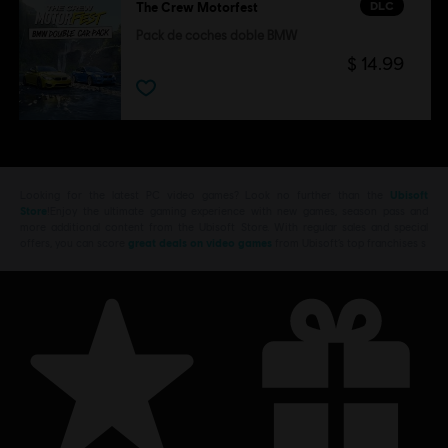
DLC
The Crew Motorfest
Pack de coches doble BMW
$ 14.99
Looking for the latest PC video games? Look no further than the
Ubisoft
Store
!Enjoy the ultimate gaming experience with new games, season pass and
more additional content from the Ubisoft Store. With regular sales and special
offers, you can score
great deals on video games
from Ubisoft’s top franchises s