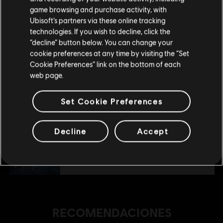
tu compra.
$ 14.99
game browsing and purchase activity, with
Ubisoft’s partners via these online tracking
technologies. If you wish to decline, click the
Permanecer en esta Store
“decline” button below. You can change your
DLC
The Crew Motorfest
cookie preferences at any time by visiting the “Set
Actualizar mi localidad
Cookie Preferences” link on the bottom of each
Pack de coches triple Porsche
web page.
$ 24.99
Set Cookie Preferences
DLC
The Crew Motorfest
Decline
Accept
Pack de coches doble BMW
$ 14.99
RECOMENDACIONES