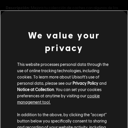
Descripción:
Mejora tu colección de coches con algunos de los
vehículos japoneses de Street Racing más legendarios. Este
paquete incluye: - Mazda RX-7 (2002) - Nissan Skyline GT-R (R34)
- Honda Civic Type R (2021) - Toyota Supra A80
Rating :
We value your
ver más
privacy
Platforms:
PC (Digital)
Genre:
Racing
Contenido adicional
This website processes personal data through the
Condiciones del PC:
Necesitas una cuenta Ubisoft e instalar la
use of online tracking technologies, including
aplicación Ubisoft Connect para jugar este contenido.
cookies. To learn more about Ubisoft's use of
DLC
The Crew Motorfest
personal data, please see our
Privacy Policy
and
Pack de coches japoneses
© 2025 Ubisoft Entertainment. All Rights Reserved. The
Notice at Collection
. You can set your cookies
$ 34.99
Crew, Ubisoft, and the Ubisoft logo are registered or
preferences at anytime by visiting our
cookie
management tool.
unregistered trademarks of Ubisoft Entertainment in the
US and/or other countries.
Creemos que estás en
Estados Unidos
.
In addition to the above, by clicking the “accept”
DLC
The Crew Motorfest
button below you specifically consent to sharing
Por favor, visita nuestra Store local para realizar
Pack de coches doble Audi
and recording of your website activity, including