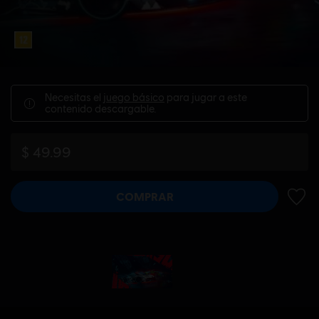
Necesitas el
juego básico
para jugar a este
contenido descargable.
$ 49.99
COMPRAR
AÑADI