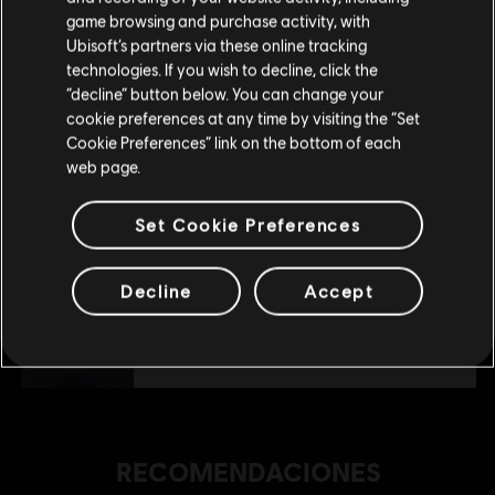
tu compra.
$ 49.99
game browsing and purchase activity, with
Ubisoft’s partners via these online tracking
technologies. If you wish to decline, click the
Permanecer en esta Store
“decline” button below. You can change your
DLC
The Crew Motorfest
cookie preferences at any time by visiting the “Set
Actualizar mi localidad
Cookie Preferences” link on the bottom of each
Pack de motos triple
web page.
$ 24.99
Set Cookie Preferences
DLC
The Crew Motorfest
Decline
Accept
Pack de coches doble Audi
$ 14.99
RECOMENDACIONES