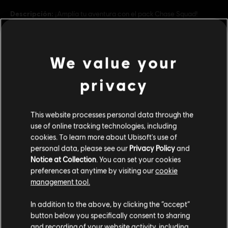
Descripción:
¡Amplía tu aventura con el pack Chase Squad!
Completa nuevas e intensas misiones y desafíos de mundo abierto.
¡Da caza a todos tus rivales y desbloquea hasta 7 vehículos
exclusivos de Chase Squad!
Rating :
We value your
ver más
privacy
Platforms:
PC (Digital)
Genre:
Racing
Contenido adicional
This website processes personal data through the
Condiciones del PC:
Necesitas una cuenta Ubisoft e instalar la
use of online tracking technologies, including
aplicación Ubisoft Connect para jugar este contenido.
cookies. To learn more about Ubisoft's use of
DLC
The Crew Motorfest
personal data, please see our
Privacy Policy
and
Paquete de coches japoneses
© 2025 Ubisoft Entertainment. All Rights Reserved. The
Notice at Collection
. You can set your cookies
$ 34.99
Crew, Ubisoft, and the Ubisoft logo are registered or
preferences at anytime by visiting our
cookie
management tool.
unregistered trademarks of Ubisoft Entertainment in the
US and/or other countries.
Creemos que estás en
Estados Unidos
.
In addition to the above, by clicking the “accept”
DLC
The Crew Motorfest
button below you specifically consent to sharing
Por favor, visita nuestra Store local para realizar
RC Frenzy Pack
and recording of your website activity, including