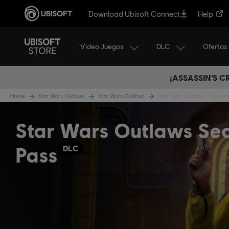
Download Ubisoft Connect
Help
Video Juegos
DLC
Ofertas
¡ASSASSIN’S 
Home
Star Wars Outlaws
Star Wars Outlaws
Star Wars Outlaws - Season
Star Wars Outlaws Se
Pass
DLC