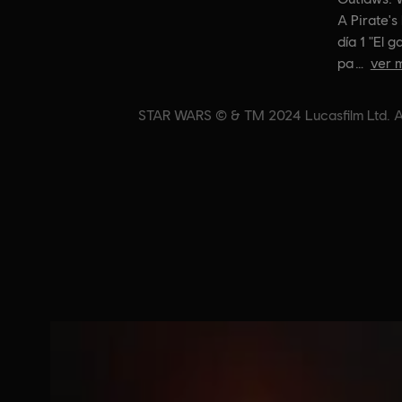
A Pirate's
día 1 "El 
pa
ver 
STAR WARS © & TM 2024 Lucasfilm Ltd. All