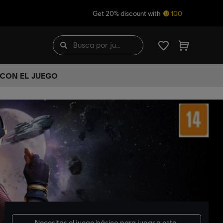
Get 20% discount with
100
 CON EL JUEGO
Necesitas el
juego básico
para jugar a este