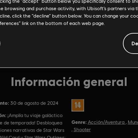
licking the “accept” button below you specifically consent to s
me browsing and purchase activity, with Ubisoft’s partners via t
ecline, click the “decline” button below. You can change your c
eferences” link on the bottom of each web page.
De
Información general
nto:
Rating :
30 de agosto de 2024
ón:
¡Amplía tu viaje galáctico
Genre:
Acción/Aventura
,
Mund
se de temporada! Desbloquea
,
Shooter
iones narrativas de Star Wars
Wild Card y Star Wars Outlaws: