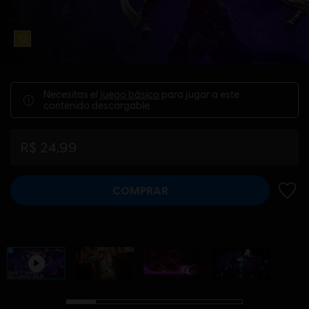
Necesitas el
juego básico
para jugar a este
contenido descargable.
R$ 24,99
COMPRAR
AÑADI