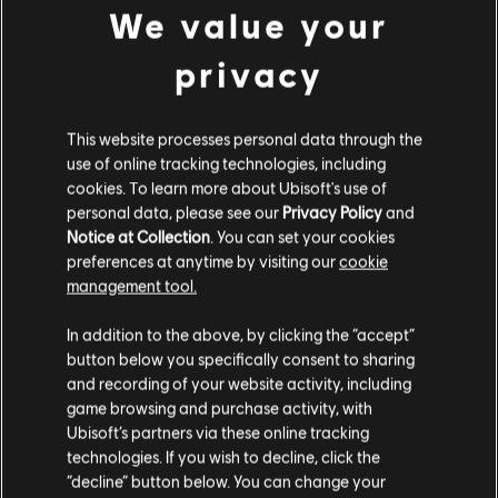
Editor:
Ubisoft
We value your
Desarrollador:
Ubisoft Montpellier
privacy
Lanzamiento:
17 de septiembre de 2024
Descripción:
Mask of Darkness es un contenido descargable de
This website processes personal data through the
historia que añade un nuevo y emocionante capítulo a la saga de
use of online tracking technologies, including
Sargon. Disfruta de la nueva historia de Radjen, la asesina de los
cookies. To learn more about Ubisoft's use of
Inmortales, que atrapará a Sargon en su Palacio Me
ver más
Clasificación por edad :
personal data, please see our
Privacy Policy
and
Notice at Collection
. You can set your cookies
ver más
preferences at anytime by visiting our
cookie
Plataformas:
PC (Digital)
management tool.
Género:
Acción/Aventura
Contenido adicional
Creemos que estás en
Estados Unidos
.
In addition to the above, by clicking the “accept”
Condiciones del PC:
Necesitas una cuenta Ubisoft e instalar la
button below you specifically consent to sharing
aplicación Ubisoft Connect para jugar este contenido.
Por favor, visita nuestra Store local para realizar
and recording of your website activity, including
DLC
Prince of Persia The Lost Crown
tu compra.
game browsing and purchase activity, with
Complete Upgrade Pack
© 2024 Ubisoft Entertainment. All Rights Reserved. Prince
Ubisoft’s partners via these online tracking
R$ 49,99
technologies. If you wish to decline, click the
of Persia, Ubisoft and the Ubisoft logo are registered or
Permanecer en esta Store
“decline” button below. You can change your
unregistered trademarks of Ubisoft Entertainment in the