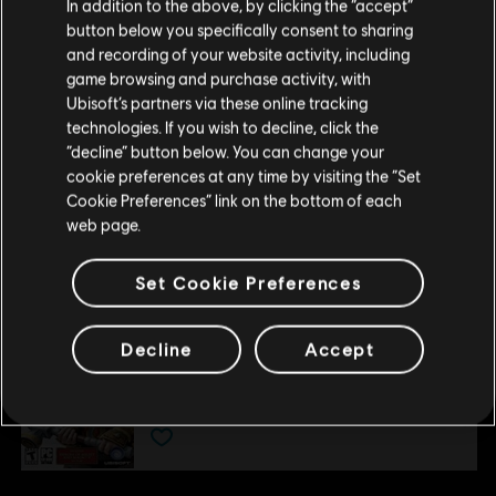
In addition to the above, by clicking the “accept”
for the title are shut down but the solo features will remain
button below you specifically consent to sharing
Por favor, visita nuestra Store local para realizar
available. Any In-game News and Player Stats services will be shut
and recording of your website activity, including
tu compra.
down. For more info, check out our forums F
ver más
game browsing and purchase activity, with
Activación:
Tras adquirirlo, el contenido descargable estará
Ubisoft’s partners via these online tracking
automáticamente disponible en el juego gracias a Uplay PC. No es
technologies. If you wish to decline, click the
necesario que actives la compra manualmente.
Permanecer en esta Store
“decline” button below. You can change your
cookie preferences at any time by visiting the “Set
Actualizar mi localidad
Las funciones del multijugador y en línea de este producto
Cookie Preferences” link on the bottom of each
ver más
web page.
ya no están disponibles.
Contenido adicional
Set Cookie Preferences
DLC
Decline
Accept
Heroes of Might and Magic V
Hammers of Fate
R$ 29,99