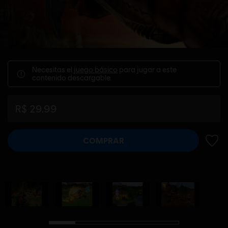
Necesitas el
juego básico
para jugar a este
contenido descargable.
R$ 29,99
COMPRAR
AÑADI