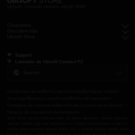
Ubisoft, creando mundos desde 1986
Conócenos
Descubre más
Ubisoft Store
Support
Lanzador de Ubisoft Connect PC
Spanish
Condiciones de uso
Política de privacidad
Configurar cookies
Aviso legal
Términos y condiciones
Política de reembolso
Formulario de cancelación
Derecho de cancelación de Ubisoft+
Derecho de cancelación de Rocksmith+
2001-2026 Ubisoft Entertainment. All Rights Reserved. Ubisoft, Ubi.com
and the Ubisoft logo are trademarks of Ubisoft Entertainment in the U.S
and/or other countries Ubisoft EMEA SAS 2, avenue Pasteur 94160 Saint
Mandé, France - storeUE@ubisoft.com. Pour toute demande d’assistance