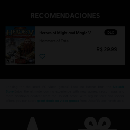
RECOMENDACIONES
DLC
Heroes of Might and Magic V
Hammers of Fate
R$ 29,99
Looking for the latest PC video games? Look no further than the
Ubisoft
Store
!Enjoy the ultimate gaming experience with new games, season pass and
more additional content from the Ubisoft Store. With regular sales and special
offers, you can score
great deals on video games
from Ubisoft’s top franchises s