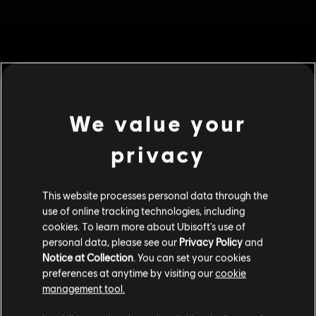
We value your
privacy
This website processes personal data through the
use of online tracking technologies, including
cookies. To learn more about Ubisoft's use of
personal data, please see our
Privacy Policy
and
Notice at Collection
. You can set your cookies
Información general
preferences at anytime by visiting our
cookie
management tool.
Lanzamiento:
01.01.06
Creemos que estás en
Estados Unidos
.
Descripción:
Product description The multiplayer online services