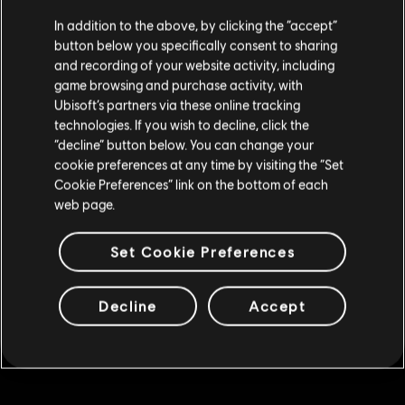
Creemos que estás en
Estados Unidos
.
1600 MC
In addition to the above, by clicking the “accept”
R$ 184,99
button below you specifically consent to sharing
Por favor, visita nuestra Store local para realizar
and recording of your website activity, including
tu compra.
game browsing and purchase activity, with
Ubisoft’s partners via these online tracking
DLC
Brawlhalla
technologies. If you wish to decline, click the
Permanecer en esta Store
140 MC
“decline” button below. You can change your
cookie preferences at any time by visiting the “Set
R$ 23,99
Actualizar mi localidad
Cookie Preferences” link on the bottom of each
web page.
DLC
Brawlhalla
Set Cookie Preferences
340 MC
R$ 47,99
Decline
Accept