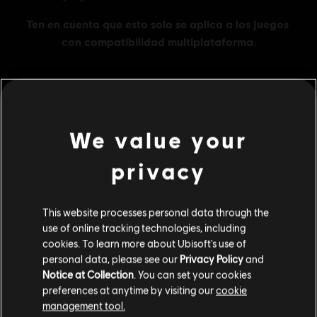
MENU
COMPRAR
We value your
Contenido adicional
privacy
DLC
Brawlhalla
This website processes personal data through the
use of online tracking technologies, including
1000 MC
cookies. To learn more about Ubisoft's use of
R$ 128,99
personal data, please see our
Privacy Policy
and
Notice at Collection
. You can set your cookies
preferences at anytime by visiting our
cookie
management tool.
DLC
Brawlhalla