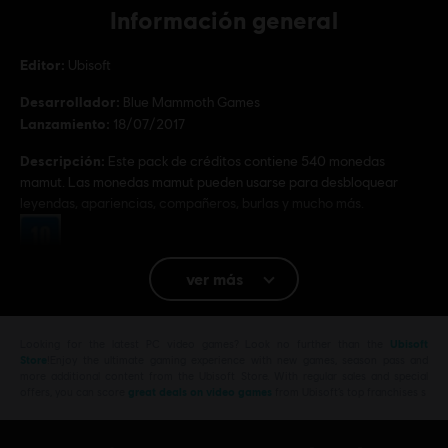
Información general
Editor:
Ubisoft
Desarrollador:
Blue Mammoth Games
Lanzamiento:
18/07/2017
Descripción:
Este pack de créditos contiene 540 monedas
mamut. Las monedas mamut pueden usarse para desbloquear
leyendas, apariencias, compañeros, burlas y mucho más.
Clasificación por edad :
ver más
Plataformas:
PC (Digital)
Género:
Lucha
Looking for the latest PC video games? Look no further than the
Ubisoft
Condiciones del PC:
Necesitas una cuenta Ubisoft e instalar la
Store
!Enjoy the ultimate gaming experience with new games, season pass and
aplicación Ubisoft Connect para jugar este contenido.
more additional content from the Ubisoft Store. With regular sales and special
offers, you can score
great deals on video games
from Ubisoft’s top franchises s
© 2022 Blue Mammoth Games. All Rights Reserved. Brawlhalla is a registered or