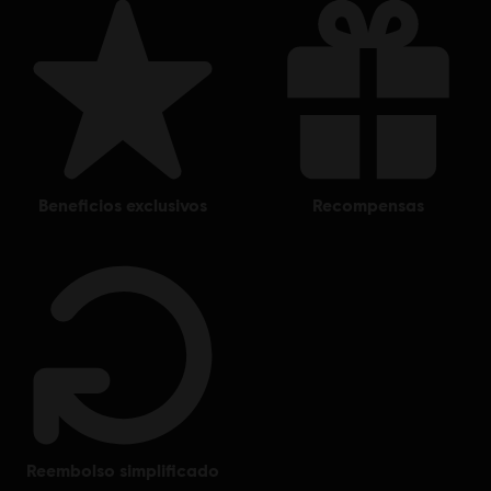
unregistered trademark of Blue Mammoth Games in the US and/or other countries.
Ubisoft and the Ubisoft logo are registered or unregistered trademarks of Ubisoft
Entertainment in the US and/or other countries. Blue Mammoth Games is a Ubisoft
Entertainment company.
beneficios exclusivos
recompensas
reembolso simplificado