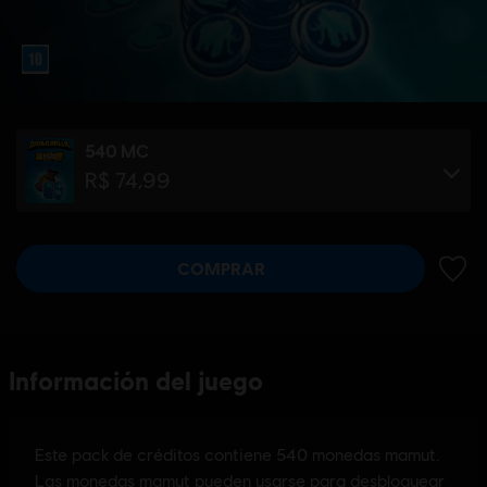
540 MC
R$ 74,99
COMPRAR
AÑADI