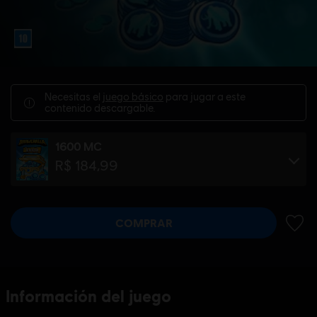
Necesitas el
juego básico
para jugar a este
contenido descargable.
1600 MC
R$ 184,99
COMPRAR
AÑADI