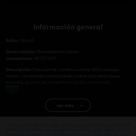
Información general
Editor:
Ubisoft
Desarrollador:
Blue Mammoth Games
Lanzamiento:
18/07/2017
Descripción:
Este pack de créditos contiene 1600 monedas
mamut. Las monedas mamut pueden usarse para desbloquear
leyendas, apariencias, compañeros, burlas y mucho más.
Clasificación por edad :
ver más
Plataformas:
PC (Digital)
Género:
Lucha
Looking for the latest PC video games? Look no further than the
Ubisoft
Condiciones del PC:
Necesitas una cuenta Ubisoft e instalar la
Store
!Enjoy the ultimate gaming experience with new games, season pass and
aplicación Ubisoft Connect para jugar este contenido.
more additional content from the Ubisoft Store. With regular sales and special