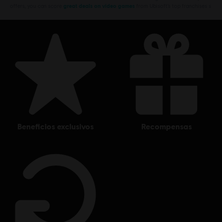
offers, you can score
great deals on video games
from Ubisoft’s top franchises s
© 2022 Blue Mammoth Games. All Rights Reserved. Brawlhalla is a registered or
unregistered trademark of Blue Mammoth Games in the US and/or other countries.
Ubisoft and the Ubisoft logo are registered or unregistered trademarks of Ubisoft
Entertainment in the US and/or other countries. Blue Mammoth Games is a Ubisoft
Entertainment company.
beneficios exclusivos
recompensas