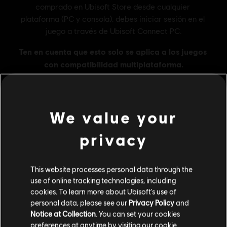
We value your
MENU
COMPRAR
privacy
Contenido adicional
This website processes personal data through the
use of online tracking technologies, including
DLC
Brawlhalla
cookies. To learn more about Ubisoft's use of
1000 MC
personal data, please see our
Privacy Policy
and
R$ 128,99
Notice at Collection
. You can set your cookies
preferences at anytime by visiting our
cookie