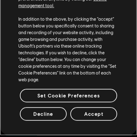
management tool.
Creemos que estás en
Estados Unidos
.
DLC
Brawlhalla
In addition to the above, by clicking the “accept”
button below you specifically consent to sharing
140 MC
Por favor, visita nuestra Store local para realizar
and recording of your website activity, including
R$ 23,99
tu compra.
game browsing and purchase activity, with
Ubisoft’s partners via these online tracking
technologies. If you wish to decline, click the
Permanecer en esta Store
“decline” button below. You can change your
DLC
Brawlhalla
cookie preferences at any time by visiting the “Set
540 MC
Actualizar mi localidad
Cookie Preferences” link on the bottom of each
R$ 74,99
web page.
Set Cookie Preferences
DLC
Brawlhalla
340 MC
Decline
Accept
R$ 47,99