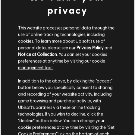
privacy
This website processes personal data through the
use of online tracking technologies, including
cookies. To learn more about Ubisoft's use of
personal data, please see our
Privacy Policy
and
MENU
COMPRAR
Notice at Collection
. You can set your cookies
preferences at anytime by visiting our
cookie
management tool.
Contenido adicional
Creemos que estás en
Estados Unidos
.
In addition to the above, by clicking the “accept”
button below you specifically consent to sharing
DLC
BattleCore Arena
Por favor, visita nuestra Store local para realizar
and recording of your website activity, including
tu compra.
1000 Battlecoins
game browsing and purchase activity, with
$ 49.99
Ubisoft’s partners via these online tracking
technologies. If you wish to decline, click the
Permanecer en esta Store
“decline” button below. You can change your
cookie preferences at any time by visiting the “Set
Actualizar mi localidad
Cookie Preferences” link on the bottom of each