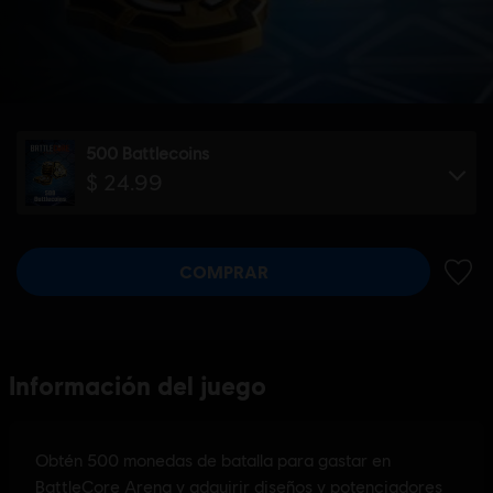
500 Battlecoins
$ 24.99
COMPRAR
AÑADI