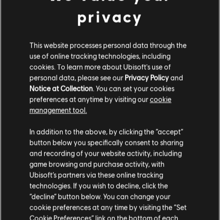
privacy
This website processes personal data through the
use of online tracking technologies, including
cookies. To learn more about Ubisoft's use of
personal data, please see our
Privacy Policy
and
MENU
COMPRAR
Notice at Collection
. You can set your cookies
preferences at anytime by visiting our
cookie
management tool.
Contenido adicional
Creemos que estás en
Estados Unidos
.
In addition to the above, by clicking the “accept”
button below you specifically consent to sharing
DLC
BattleCore Arena
Por favor, visita nuestra Store local para realizar
and recording of your website activity, including
tu compra.
500 Battlecoins
game browsing and purchase activity, with
$ 24.99
Ubisoft’s partners via these online tracking
technologies. If you wish to decline, click the
Permanecer en esta Store
“decline” button below. You can change your
cookie preferences at any time by visiting the “Set
Actualizar mi localidad
Cookie Preferences” link on the bottom of each