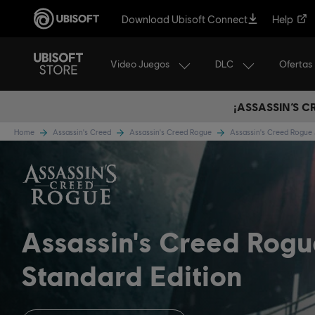
Download Ubisoft Connect
Help
Video Juegos
DLC
Ofertas
¡ASSASSIN’S 
Home
Assassin's Creed
Assassin's Creed Rogue
Assassin's Creed Rogue
Assassin's Creed Rog
Standard Edition