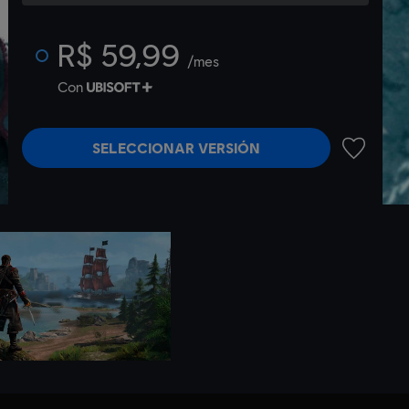
R$ 59,99
/mes
Con
SELECCIONAR VERSIÓN
AÑADIR A