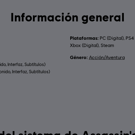
Información general
ción por edad :
Plataformas:
PC (Digital), PS4 
Xbox (Digital), Steam
Género:
Acción/Aventura
ido, Interfaz, Subtítulos)
nido, Interfaz, Subtítulos)
:
Requerimientos del siste