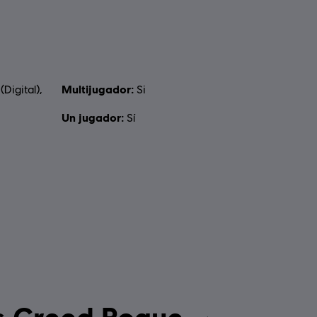
Multijugador:
(Digital),
Si
Un jugador:
Sí
ma de Assassin's Creed Rogue