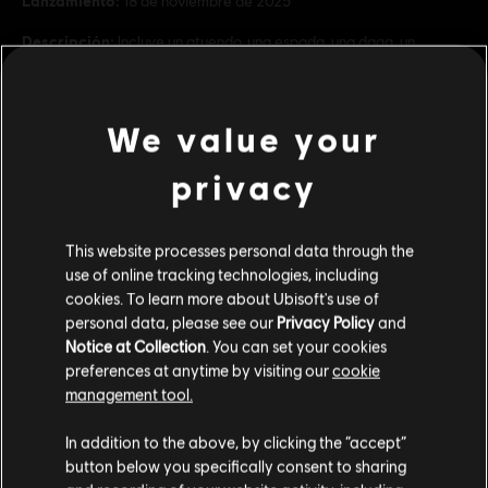
Lanzamiento:
18 de noviembre de 2025
Descripción:
Incluye un atuendo, una espada, una daga, un
aspecto de montura, un aspecto de águila y un talismán. Se
desbloquea en la guarida de Harbiya, en Bagdad, tras completar el
entrenamiento de Asesino en Alamut.
We value your
Rating :
ver más
privacy
Platforms:
PC (Digital), PS4/PS5 (Digital), Xbox (Digital), Steam
Genre:
Acción/Aventura
Contenido adicional
This website processes personal data through the
Condiciones del PC:
Necesitas una cuenta Ubisoft e instalar la
use of online tracking technologies, including
aplicación Ubisoft Connect para jugar este contenido.
cookies. To learn more about Ubisoft's use of
DLC
Paquete de jinnis
personal data, please see our
Privacy Policy
and
Pack Genio
Notice at Collection
. You can set your cookies
© 2025 Ubisoft Entertainment. All Rights Reserved.
$ 42.99
preferences at anytime by visiting our
cookie
Assassin’s Creed, Ubisoft, and the Ubisoft logo are
management tool.
registered or unregistered trademarks of Ubisoft
Creemos que estás en
Estados Unidos
.
Entertainment in the US and/or other countries.
In addition to the above, by clicking the “accept”
DLC
Paquete de mapas
button below you specifically consent to sharing
Por favor, visita nuestra Store local para realizar