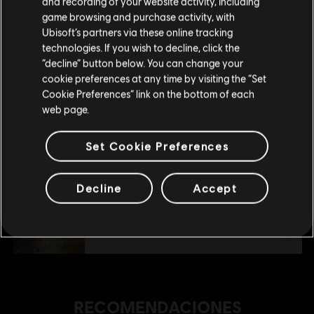
and recording of your website activity, including
Pack de mapas
tu compra.
game browsing and purchase activity, with
$ 20.99
Ubisoft’s partners via these online tracking
technologies. If you wish to decline, click the
Permanecer en esta Store
“decline” button below. You can change your
DLC
cookie preferences at any time by visiting the “Set
Paquete de demonio ígneo
Actualizar mi localidad
Cookie Preferences” link on the bottom of each
Pack Fuego demoníaco
web page.
$ 64.99
Set Cookie Preferences
DLC
Paquete de armas relámpago
Decline
Accept
Pack Relámpago
$ 20.99
RECOMENDACIONES