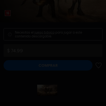
Necesitas el
juego básico
para jugar a este
contenido descargable.
$ 74.99
COMPRAR
AÑADI