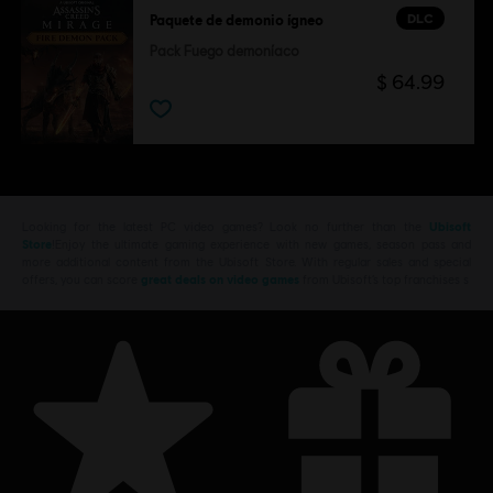
DLC
Paquete de demonio ígneo
Pack Fuego demoníaco
$ 64.99
Looking for the latest PC video games? Look no further than the
Ubisoft
Store
!Enjoy the ultimate gaming experience with new games, season pass and
more additional content from the Ubisoft Store. With regular sales and special
offers, you can score
great deals on video games
from Ubisoft’s top franchises s