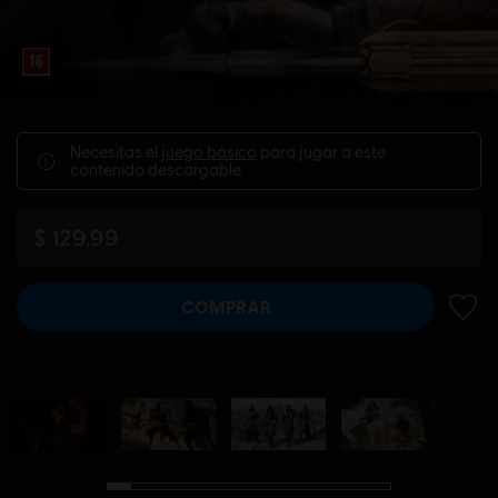
Necesitas el
juego básico
para jugar a este
contenido descargable.
$ 129.99
COMPRAR
AÑADI