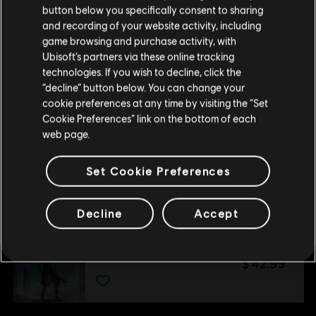
button below you specifically consent to sharing
Por favor, visita nuestra Store local para realizar
and recording of your website activity, including
DLC
Paquete de mapas
tu compra.
game browsing and purchase activity, with
Pack de mapas
Ubisoft’s partners via these online tracking
$ 20.99
technologies. If you wish to decline, click the
Permanecer en esta Store
“decline” button below. You can change your
cookie preferences at any time by visiting the “Set
Actualizar mi localidad
Cookie Preferences” link on the bottom of each
DLC
Paquete de armas relámpago
web page.
Pack Relámpago
$ 20.99
Set Cookie Preferences
Decline
Accept
DLC
Paquete de jinnis
Pack Genio
$ 42.99