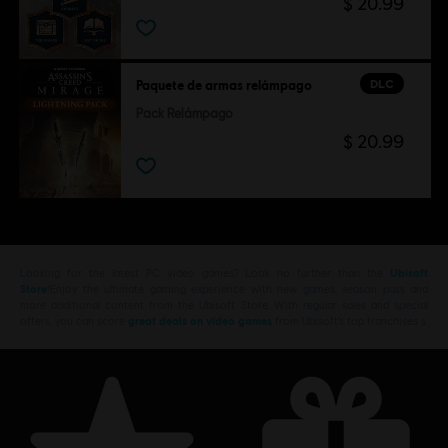
$ 20.99
DLC
Paquete de armas relámpago
Pack Relámpago
$ 20.99
Looking for the latest PC video games? Look no further than the
Ubisoft
Store
!Enjoy the ultimate gaming experience with new games, season pass and
more additional content from the Ubisoft Store. With regular sales and special
offers, you can score
great deals on video games
from Ubisoft’s top franchises s