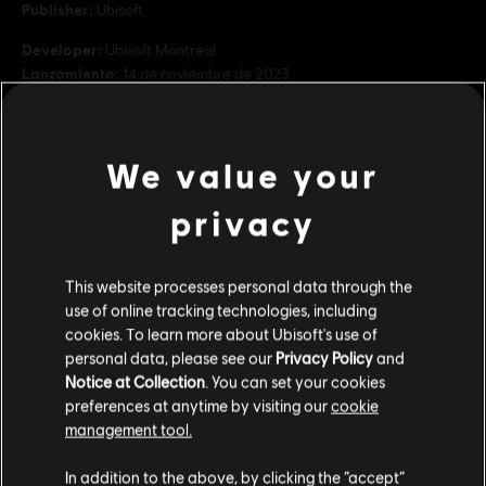
Publisher:
Ubisoft
Developer:
Ubisoft Montreal
Lanzamiento:
14 de noviembre de 2023
Descripción:
Este lote de mejora es ideal si ya tienes la Deluxe
Edition de Assassin's Creed Mirage. Contiene cinco paquetes:
paquete relámpago, paquete de jinnis, paquete de demonio ígneo,
We value your
paquete de maestro asesino y paquete de guardián. Ta
ver más
privacy
Rating :
ver más
Genre:
Acción/Aventura
This website processes personal data through the
Contenido adicional
use of online tracking technologies, including
cookies. To learn more about Ubisoft's use of
© 2023 Ubisoft Entertainment. All Rights Reserved. Assassin’s Creed, Ubisoft, and the
personal data, please see our
Privacy Policy
and
Ubisoft logo are registered or unregistered trademarks of Ubisoft Entertainment in the
DLC
Lote de mejora Maestro Asesino 1
Notice at Collection
. You can set your cookies
US and/or other countries.
preferences at anytime by visiting our
cookie
Master Assassin Upgrade Bundle 1
management tool.
$ 169.99
Creemos que estás en
Estados Unidos
.
In addition to the above, by clicking the “accept”