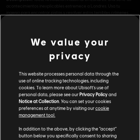
acontecimientos inexplicables estremece a Londres. Usa tu
ingenio para encontrar pistas y resolver estos terribles crímenes
en 10 misiones repletas de emocionante investigación.
Clasificación por edad :
We value your
Género:
Acción/Aventura
Activación:
privacy
El contenido descargable estará automáticamente
ver más
disponible en el juego, en Uplay PC. No es necesario activar la
compra manualmente.
Condiciones del PC:
Necesitas una cuenta Ubisoft e instalar la
Contenido adicional
This website processes personal data through the
aplicación Ubisoft Connect para jugar este contenido.
use of online tracking technologies, including
cookies. To learn more about Ubisoft's use of
DLC
personal data, please see our
Privacy Policy
and
Assassin's Creed Syndicate
Notice at Collection
. You can set your cookies
Steampunk Pack - DLC
preferences at anytime by visiting our
cookie
R$ 14,99
management tool.
Creemos que estás en
Estados Unidos
.
In addition to the above, by clicking the “accept”
button below you specifically consent to sharing
DLC
Assassin's Creed Syndicate
Por favor, visita nuestra Store local para realizar