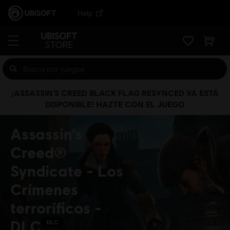
Help
¡ASSASSIN’S CREED BLACK FLAG RESYNCED YA ESTÁ
DISPONIBLE! HAZTE CON EL JUEGO
Assassin's
Creed®
Syndicate - Los
Crímenes
terroríficos -
DLC
DLC