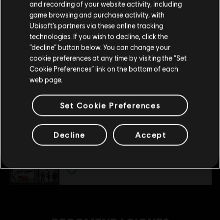
and recording of your website activity, including
tu compra.
Victorian Legends Pack - DLC
game browsing and purchase activity, with
R$ 14,99
Ubisoft’s partners via these online tracking
technologies. If you wish to decline, click the
Permanecer en esta Store
“decline” button below. You can change your
cookie preferences at any time by visiting the “Set
DLC
Assassin's Creed Syndicate
Actualizar mi localidad
Cookie Preferences” link on the bottom of each
Jack el Destripador
web page.
R$ 44,99
Set Cookie Preferences
DLC
Assassin's Creed Syndicate
Decline
Accept
Street of London - DLC
R$ 20,99