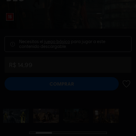
Necesitas el
juego básico
para jugar a este
contenido descargable.
R$ 14,99
COMPRAR
AÑADI