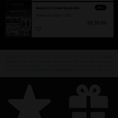
DLC
Assassin's Creed Syndicate
Street of London - DLC
R$ 20,99
Looking for the latest PC video games? Look no further than the
Ubisoft
Store
!Enjoy the ultimate gaming experience with new games, season pass and
more additional content from the Ubisoft Store. With regular sales and special
offers, you can score
great deals on video games
from Ubisoft’s top franchises s