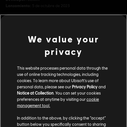
Lanzamiento:
5 de octubre de 2023
Descripción:
Usa tus armas ardientes para invocar monstruos
diabólicos del inframundo que les arrancarán las almas a tus
oponentes. Este paquete contiene un atuendo, una espada, una
daga, un diseño de montura, un aspecto del águila y un tinte
We value your
ver más
Rating :
privacy
ver más
Genre:
Acción/Aventura
Contenido adicional
This website processes personal data through the
use of online tracking technologies, including
© 2023 Ubisoft Entertainment. All Rights Reserved. Assassin’s Creed, Ubisoft, and the
cookies. To learn more about Ubisoft's use of
Ubisoft logo are registered or unregistered trademarks of Ubisoft Entertainment in the
DLC
Paquete de jinnis
personal data, please see our
Privacy Policy
and
US and/or other countries.
Notice at Collection
. You can set your cookies
Pack Genio
preferences at anytime by visiting our
cookie
$ 42.99
management tool.
Creemos que estás en
Estados Unidos
.
In addition to the above, by clicking the “accept”
button below you specifically consent to sharing
DLC
Paquete de mapas
Por favor, visita nuestra Store local para realizar