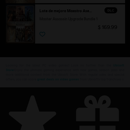
DLC
Lote de mejora Maestro Asesino 1
Master Assassin Upgrade Bundle 1
$ 169.99
Looking for the latest PC video games? Look no further than the
Ubisoft
Store
!Enjoy the ultimate gaming experience with new games, season pass and
more additional content from the Ubisoft Store. With regular sales and special
offers, you can score
great deals on video games
from Ubisoft’s top franchises s