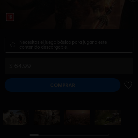
Necesitas el
juego básico
para jugar a este
contenido descargable.
$ 64.99
COMPRAR
AÑADI