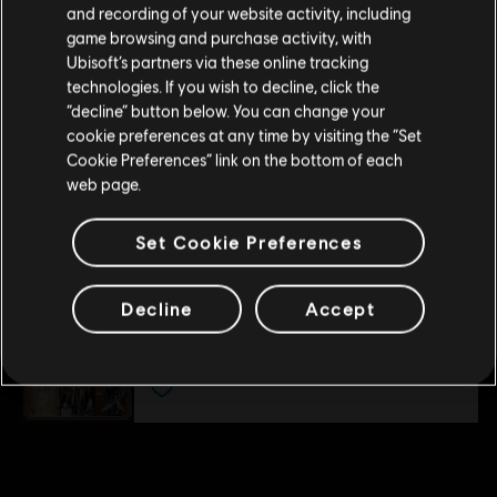
and recording of your website activity, including
Pack de mapas
tu compra.
game browsing and purchase activity, with
$ 20.99
Ubisoft’s partners via these online tracking
technologies. If you wish to decline, click the
Permanecer en esta Store
“decline” button below. You can change your
cookie preferences at any time by visiting the “Set
DLC
Paquete de armas relámpago
Actualizar mi localidad
Cookie Preferences” link on the bottom of each
Pack Relámpago
web page.
$ 20.99
Set Cookie Preferences
DLC
Lote de mejora Maestro Asesino 1
Decline
Accept
Master Assassin Upgrade Bundle 1
$ 169.99