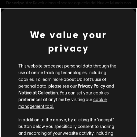
Descripción:
Revoluciona el sector agrícola del Nuevo Mundo con
la Hacienda modular y afronta los desafíos de las Seasons de plata.
Clasificación por edad :
We value your
Género:
Estrategia
ver más
Activación:
Añadido automáticamente a la biblioteca de Ubisoft
privacy
Connect para PC
Contenido adicional
Condiciones del PC:
Necesitas una cuenta Ubisoft e instalar la
This website processes personal data through the
aplicación Ubisoft Connect para jugar este contenido.
use of online tracking technologies, including
DLC
Anno 1800
cookies. To learn more about Ubisoft's use of
© 2022 Ubisoft Entertainment. All Rights Reserved. Anno 1800™, Ubisoft and the Ubisoft
personal data, please see our
Privacy Policy
and
Un Imperio en el Cielo
logo are registered or unregistered trademarks of Ubisoft Entertainment in the US
Notice at Collection
. You can set your cookies
R$ 59,99
preferences at anytime by visiting our
cookie
and/or other countries.
management tool.
Creemos que estás en
Estados Unidos
.
In addition to the above, by clicking the “accept”
DLC
Anno 1800
button below you specifically consent to sharing
Docklands
Por favor, visita nuestra Store local para realizar
and recording of your website activity, including
tu compra.