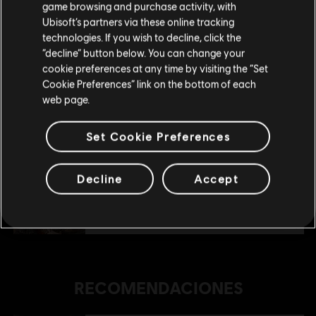
R$ 29,99
game browsing and purchase activity, with
Ubisoft’s partners via these online tracking
technologies. If you wish to decline, click the
Permanecer en esta Store
“decline” button below. You can change your
DLC
Anno 1800
cookie preferences at any time by visiting the “Set
Surge un nuevo mundo
Actualizar mi localidad
Cookie Preferences” link on the bottom of each
R$ 74,99
web page.
Set Cookie Preferences
DLC
Anno 1800
Tourist Season
Decline
Accept
R$ 39,99
RECOMENDACIONES