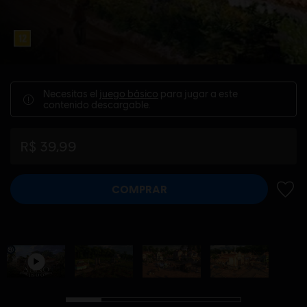
Necesitas el
juego básico
para jugar a este
contenido descargable.
R$ 39,99
COMPRAR
AÑADI