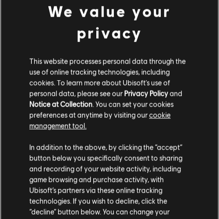
Publisher:
Ubisoft
We value your
Developer:
Ubisoft Mainz
privacy
Lanzamiento:
13 de noviembre de 2025
Descripción:
¡Expande tu Imperio romano a nuevas provincias
This website processes personal data through the
con el Year 1 Pass de Anno 117: Pax Romana! El Year 1 Pass contiene
use of online tracking technologies, including
3 contenidos descargables: •Profecías cinéreas (se publicará en
cookies. To learn more about Ubisoft's use of
abril de 2026) • El hipódromo (se publicará en
ver más
Rating :
personal data, please see our
Privacy Policy
and
Notice at Collection
. You can set your cookies
ver más
preferences at anytime by visiting our
cookie
Platforms:
PC (Digital)
management tool.
Genre:
Estrategia
Contenido adicional
Creemos que estás en
Estados Unidos
.
In addition to the above, by clicking the “accept”
Condiciones del PC:
Necesitas una cuenta Ubisoft e instalar la
button below you specifically consent to sharing
Por favor, visita nuestra Store local para realizar
aplicación Ubisoft Connect para jugar este contenido.
and recording of your website activity, including
DLC
Anno 117: Pax Romana
tu compra.
game browsing and purchase activity, with
Mosaicos maravillosos
Ubisoft’s partners via these online tracking
© 2025 Ubisoft Entertainment. All Rights Reserved. Anno,
$ 34.99
technologies. If you wish to decline, click the
Ubisoft, and the Ubisoft logo are registered or
Permanecer en esta Store
“decline” button below. You can change your
unregistered trademarks of Ubisoft Entertainment in the