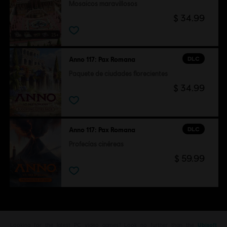
Mosaicos maravillosos
$ 34.99
DLC
Anno 117: Pax Romana
Paquete de ciudades florecientes
$ 34.99
DLC
Anno 117: Pax Romana
Profecías cinéreas
$ 59.99
Looking for the latest PC video games? Look no further than the
Ubisoft