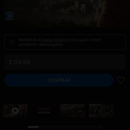
Necesitas el
juego básico
para jugar a este
contenido descargable.
$ 174.99
COMPRAR
AÑADI