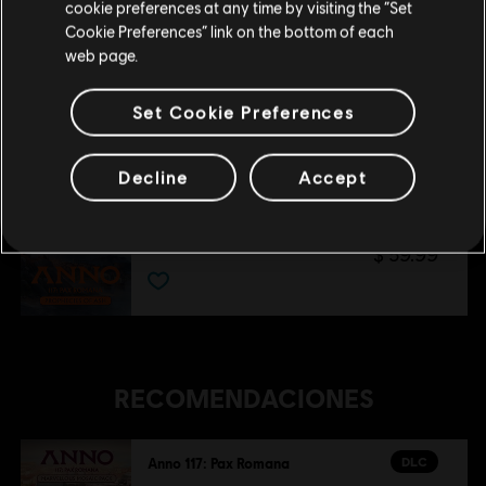
cookie preferences at any time by visiting the “Set
US and/or other countries.
Actualizar mi localidad
Cookie Preferences” link on the bottom of each
DLC
Anno 117: Pax Romana
web page.
Paquete de ciudades florecientes
$ 34.99
Set Cookie Preferences
Decline
Accept
DLC
Anno 117: Pax Romana
Profecías cinéreas
$ 59.99
RECOMENDACIONES
DLC
Anno 117: Pax Romana