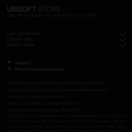
Ubisoft, schepper van werelden sinds 1986
Leer ons kennen
Ontdek meer
Ubisoft Store
Support
Ubisoft Connect voor pc
Gebruiksvoorwaarden
Privacybeleid
Cookies instellen
Juridische informatie
Verkoopvoorwaarden
Retourbeleid
Vroegtijdig opzeggingsformulier
Recht op vroegtijdig opzeggen Ubisoft+
Recht op vroegtijdig opzeggen Rocksmith+
2001-2026 Ubisoft Entertainment. All Rights Reserved. Ubisoft, Ubi.com
and the Ubisoft logo are trademarks of Ubisoft Entertainment in the U.S
and/or other countries Ubisoft EMEA SAS 2, avenue Pasteur 94160 Saint
Mandé, France - storeUE@ubisoft.com. Pour toute demande d’assistance