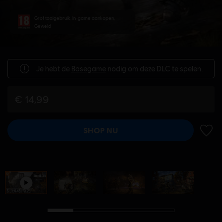
Grof taalgebruik, In-game aankopen,
Geweld
Je hebt de
Basegame
nodig om deze DLC te spelen.
€ 14,99
SHOP NU
TOEV