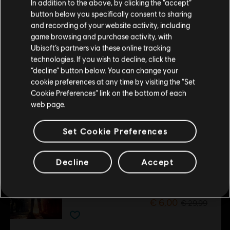
In addition to the above, by clicking the “accept”
-70%
other countries.
button below you specifically consent to sharing
Bezoek onze lokale Store om een aankoop te
DLC
Tom Clancy's The Division 2
and recording of your website activity, including
kunnen doen.
New York DLC-bundel
game browsing and purchase activity, with
Ubisoft’s partners via these online tracking
€ 12,00
€ 39,99
technologies. If you wish to decline, click the
Blijf op de huidige Store
“decline” button below. You can change your
cookie preferences at any time by visiting the “Set
Schakel over naar mijn lokale Store
DLC
Tom Clancy’s The Division 2
Cookie Preferences” link on the bottom of each
web page.
Activatiebundel
€ 4,99
Set Cookie Preferences
-80%
Decline
Accept
DLC
Tom Clancy’s The Division 2
Warlords of New York Uitbreiding
€ 6,00
€ 29,99