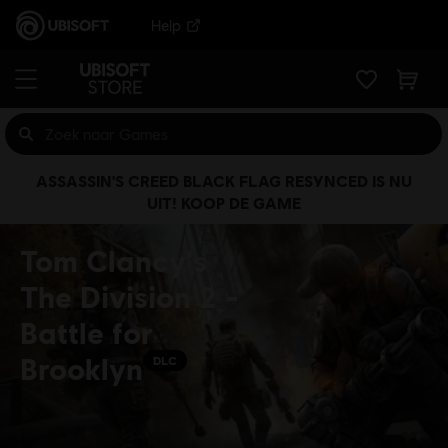
Help
ASSASSIN'S CREED BLACK FLAG RESYNCED IS NU
UIT! KOOP DE GAME
Tom Clancy's
The Division 2 -
Battle for
Brooklyn
DLC