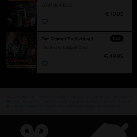
CBRN Mask Pack
€ 19,99
DLC
Tom Clancy’s The Division 2
Into the Dark Supply Drop
€ 49,99
Op zoek naar de nieuwste pc-games? Kijk dan niet verder dan de
Ubisoft
Store
!Geniet van de ultieme game-ervaring met nieuwe games, Season Passes en
meer
extra content
in de Ubisoft Store. Dankzij regelmatige sales en aspecile