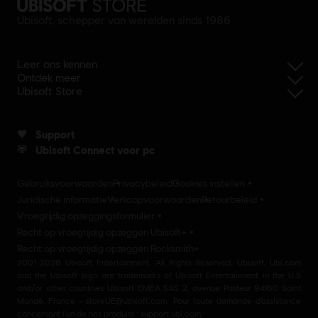
Ubisoft, schepper van werelden sinds 1986
Leer ons kennen
Ontdek meer
Ubisoft Store
Support
Ubisoft Connect voor pc
Gebruiksvoorwaarden
Privacybeleid
Cookies instellen
Juridische informatie
Verkoopvoorwaarden
Retourbeleid
Vroegtijdig opzeggingsformulier
Recht op vroegtijdig opzeggen Ubisoft+
Recht op vroegtijdig opzeggen Rocksmith+
2001-2026 Ubisoft Entertainment. All Rights Reserved. Ubisoft, Ubi.com
and the Ubisoft logo are trademarks of Ubisoft Entertainment in the U.S
and/or other countries Ubisoft EMEA SAS 2, avenue Pasteur 94160 Saint
Mandé, France - storeUE@ubisoft.com. Pour toute demande d’assistance
concernant l’un de nos produits : support.ubi.com