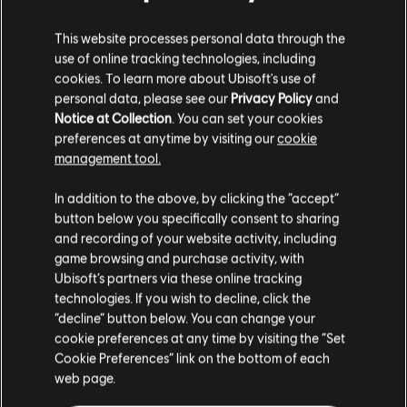
PC games bibliotheek.
Systeemvereisten voor Fell
Seal: Arbiter’s Mark
This website processes personal data through the
PC-voorwaarden:
Je hebt een Ubisoft account nodig en moet de
use of online tracking technologies, including
Ubisoft Connect applicatie installeren om deze content te spelen.
cookies. To learn more about Ubisoft's use of
MINIMUM
personal data, please see our
Privacy Policy
and
© 2020 Fulqrum Publishing Ltd. Developed by 6 Eyes Studio LLC. All rights reserved.
Notice at Collection
. You can set your cookies
preferences at anytime by visiting our
cookie
Besturingssysteem
Windows 10
management tool.
We denken dat je in
Verenigde Staten
bent.
In addition to the above, by clicking the “accept”
button below you specifically consent to sharing
Bezoek onze lokale Store om een aankoop te
and recording of your website activity, including
Additionele content
kunnen doen.
game browsing and purchase activity, with
Ubisoft’s partners via these online tracking
technologies. If you wish to decline, click the
DLC
Fell Seal: Arbiter's Mark
Blijf op de huidige Store
“decline” button below. You can change your
Missions and Monsters
cookie preferences at any time by visiting the “Set
Schakel over naar mijn lokale Store
€ 12,99
Cookie Preferences” link on the bottom of each
web page.