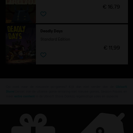
€ 16,79
Deadly Days
Standard Edition
€ 11,99
Op zoek naar de nieuwste pc-games? Kijk dan niet verder dan de
Ubisoft
Store
!Geniet van de ultieme game-ervaring met nieuwe games, Season Passes en
meer
extra content
in de Ubisoft Store. Dankzij regelmatige sales en aspecile