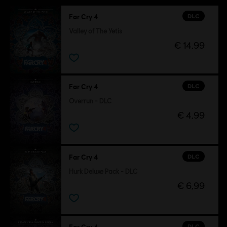
DLC
Far Cry 4
Valley of The Yetis
€ 14,99
DLC
Far Cry 4
Overrun - DLC
€ 4,99
DLC
Far Cry 4
Hurk Deluxe Pack - DLC
€ 6,99
DLC
Far Cry 4