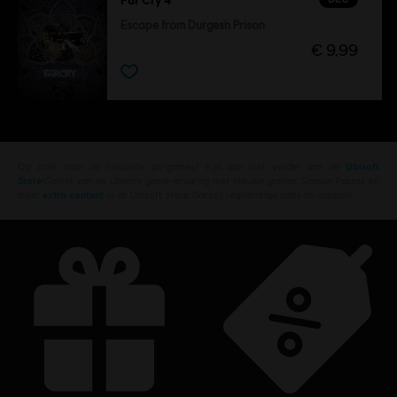
Escape from Durgesh Prison
€ 9,99
Op zoek naar de nieuwste pc-games? Kijk dan niet verder dan de
Ubisoft
Store
!Geniet van de ultieme game-ervaring met nieuwe games, Season Passes en
meer
extra content
in de Ubisoft Store. Dankzij regelmatige sales en aspecile