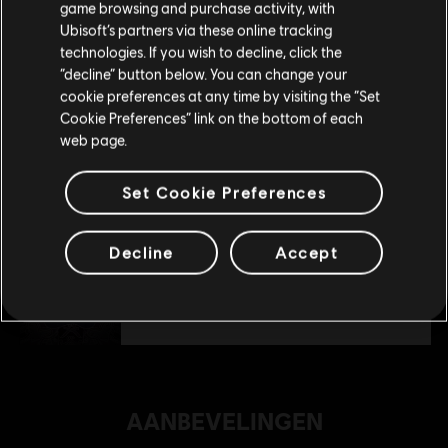
game browsing and purchase activity, with
€ 4,99
Ubisoft’s partners via these online tracking
technologies. If you wish to decline, click the
Blijf op de huidige Store
“decline” button below. You can change your
DLC
Far Cry 4
cookie preferences at any time by visiting the “Set
Schakel over naar mijn lokale Store
Cookie Preferences” link on the bottom of each
Hurk Deluxe Pack - DLC
web page.
€ 6,99
Set Cookie Preferences
DLC
Far Cry 4
Decline
Accept
Escape from Durgesh Prison
€ 9,99
AANBEVELINGEN