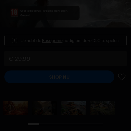
Grof taalgebruik, In-game aankopen,
Geweld
Je hebt de
Basegame
nodig om deze DLC te spelen.
€ 29,99
SHOP NU
TOEV