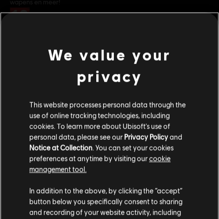
wapens en meer!
Rating:
Grof taalgebruik, In-game aankopen, Geweld
Genre:
Schieten
We value your
PC-voorwaarden:
Je hebt een Ubisoft account nodig en moet de
bekijk meer
Ubisoft Connect applicatie installeren om deze content te spelen.
privacy
Multiplayer:
Ja
Single player:
Additionele content
Ja
This website processes personal data through the
use of online tracking technologies, including
© 2015 Ubisoft Entertainment. All Rights Reserved. Far Cry,
cookies. To learn more about Ubisoft's use of
DLC
Far Cry 4
personal data, please see our
Privacy Policy
and
Ubisoft, and the Ubisoft logo are trademarks of Ubisoft
Valley of The Yetis
Notice at Collection
. You can set your cookies
Entertainment in the US and/or other countries. Based on
€ 14,99
preferences at anytime by visiting our
cookie
Crytek’s original Far Cry directed by Cevat Yerli. Powered by
management tool.
Crytek’s technology “CryEngine.”
We denken dat je in
Verenigde Staten
bent.
In addition to the above, by clicking the “accept”
DLC
Far Cry 4
button below you specifically consent to sharing
Bezoek onze lokale Store om een aankoop te
Overrun - DLC
and recording of your website activity, including
kunnen doen.