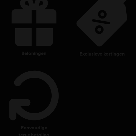
Entertainment company.
beloningen
exclusieve kortingen
eenvoudige
terugbetaling