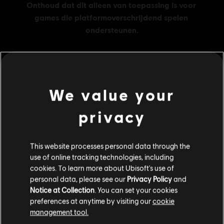
MENU
SHOP NU
We value your
privacy
Additionele content
This website processes personal data through the
DLC
Brawlhalla
use of online tracking technologies, including
1000 MC
cookies. To learn more about Ubisoft's use of
€ 34,99
personal data, please see our
Privacy Policy
and
Notice at Collection
. You can set your cookies
preferences at anytime by visiting our
cookie
management tool.
DLC
Brawlhalla