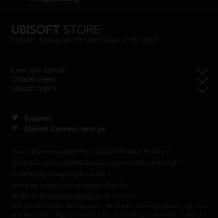
Ubisoft, schepper van werelden sinds 1986
Leer ons kennen
Ontdek meer
Ubisoft Store
Support
Ubisoft Connect voor pc
Gebruiksvoorwaarden
Privacybeleid
Cookies instellen
Juridische informatie
Verkoopvoorwaarden
Retourbeleid
Vroegtijdig opzeggingsformulier
Recht op vroegtijdig opzeggen Ubisoft+
Recht op vroegtijdig opzeggen Rocksmith+
2001-2026 Ubisoft Entertainment. All Rights Reserved. Ubisoft, Ubi.com
and the Ubisoft logo are trademarks of Ubisoft Entertainment in the U.S