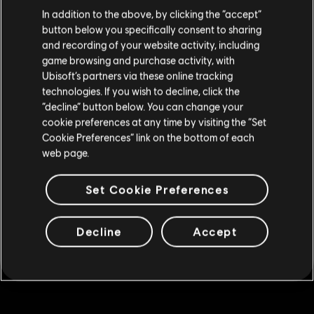
We denken dat je in
Verenigde Staten
bent.
1600 MC
In addition to the above, by clicking the “accept”
button below you specifically consent to sharing
€ 49,99
Bezoek onze lokale Store om een aankoop te
and recording of your website activity, including
kunnen doen.
game browsing and purchase activity, with
Ubisoft’s partners via these online tracking
DLC
Brawlhalla
technologies. If you wish to decline, click the
Blijf op de huidige Store
“decline” button below. You can change your
140 MC
cookie preferences at any time by visiting the “Set
€ 5,99
Schakel over naar mijn lokale Store
Cookie Preferences” link on the bottom of each
web page.
DLC
Brawlhalla
Set Cookie Preferences
340 MC
€ 12,99
Decline
Accept