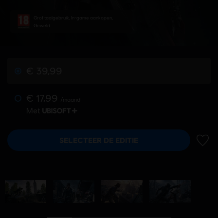
Grof taalgebruik, In-game aankopen,
Geweld
€ 39,99
€ 17,99
/maand
Met
SELECTEER DE EDITIE
TOEV