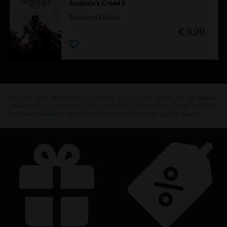
Assassin's Creed II
Standard Edition
€ 9,99
Op zoek naar de nieuwste pc-games? Kijk dan niet verder dan de
Ubisoft
Store
!Geniet van de ultieme game-ervaring met nieuwe games, Season Passes en
meer
extra content
in de Ubisoft Store. Dankzij regelmatige sales en aspecile