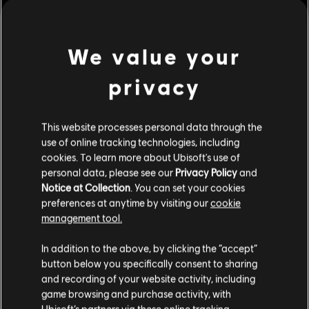
We value your
privacy
This website processes personal data through the
use of online tracking technologies, including
cookies. To learn more about Ubisoft's use of
personal data, please see our
Privacy Policy
and
Notice at Collection
. You can set your cookies
preferences at anytime by visiting our
cookie
management tool.
We denken dat je in
Verenigde Staten
bent.
In addition to the above, by clicking the “accept”
button below you specifically consent to sharing
Bezoek onze lokale Store om een aankoop te
and recording of your website activity, including
kunnen doen.
game browsing and purchase activity, with
lees meer
Ubisoft’s partners via these online tracking