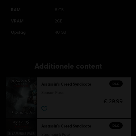
RAM
6 GB
VRAM
2GB
Opslag
40 GB
Additionele content
DLC
Assassin's Creed Syndicate
Season Pass
€ 29,99
DLC
Assassin's Creed Syndicate
Steampunk Pack