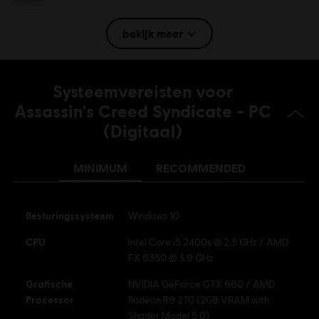
Taal:
Eng, Fra, Ita, Ger, Spa, Dan, Fin, Nor, Swe, Dut, Pol, Cze, Hun
bekijk meer
Platforms:
PC (Digitaal), PS4 (Digitaal), Xbox (Digitaal), Steam
Genre:
Actie/Avontuur
Activatie:
Systeemvereisten voor
Automatisch toegevoegd aan je Ubisoft Connect voor
PC games bibliotheek.
Assassin's Creed Syndicate - PC
(Digitaal)
PC-voorwaarden:
Je hebt een Ubisoft account nodig en moet de
Ubisoft Connect applicatie installeren om deze content te spelen.
Multiplayer:
Nee
MINIMUM
RECOMMENDED
Single player:
Ja
Besturingssysteem
Windows 10
© 2015 Ubisoft Entertainment. All Rights Reserved.
Assassin’s Creed Ubisoft, and the Ubisoft logo are
CPU
Intel Core i5 2400s @ 2.5 GHz / AMD
FX 6350 @ 3.9 GHz
trademarks of Ubisoft Entertainment in the US and/or
other countries.
Grafische
NVIDIA GeForce GTX 660 / AMD
Processor
Radeon R9 270 (2GB VRAM with
Shader Model 5.0)