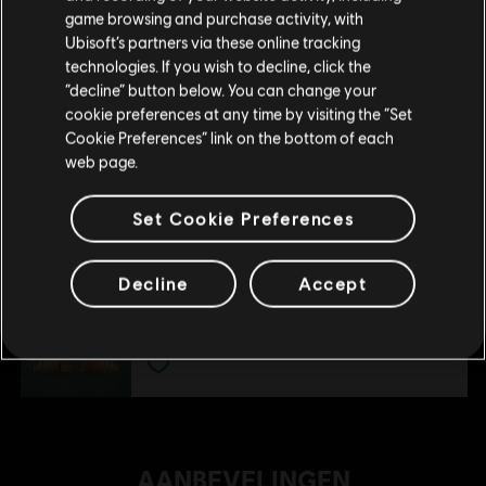
kunnen doen.
Season pass
game browsing and purchase activity, with
€ 39,99
Ubisoft’s partners via these online tracking
technologies. If you wish to decline, click the
Blijf op de huidige Store
“decline” button below. You can change your
cookie preferences at any time by visiting the “Set
DLC
Assassin's Creed® Odyssey Startpakket
Schakel over naar mijn lokale Store
Cookie Preferences” link on the bottom of each
Startpakket
web page.
€ 4,99
Set Cookie Preferences
DLC
Assassin's Creed Odyssey
Decline
Accept
Extra Extra Large Pack
€ 99,99
AANBEVELINGEN