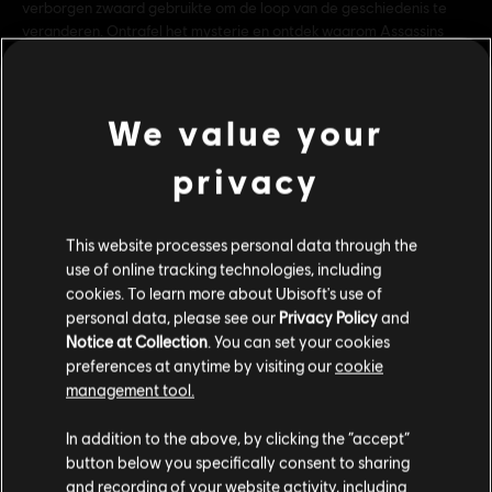
verborgen zwaard gebruikte om de loop van de geschiedenis te
veranderen. Ontrafel het mysterie en ontdek waarom Assassins
vechten vanuit de schaduw.
Rating:
Grof taalgebruik, In-game aankopen, Geweld
We value your
Genre:
Actie/Avontuur
privacy
bekijk meer
Multiplayer:
No
Single player:
Yes
This website processes personal data through the
Additionele content
use of online tracking technologies, including
cookies. To learn more about Ubisoft's use of
personal data, please see our
Privacy Policy
and
DLC
The Fate Of Atlantis
Notice at Collection
. You can set your cookies
Het lot van Atlantis
preferences at anytime by visiting our
cookie
€ 24,99
management tool.
We denken dat je in
Verenigde Staten
bent.
In addition to the above, by clicking the “accept”
button below you specifically consent to sharing
DLC
Assassin's Creed Odyssey
Bezoek onze lokale Store om een aankoop te
and recording of your website activity, including