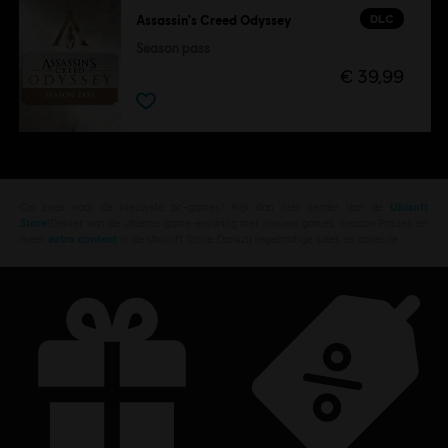
DLC
Assassin's Creed Odyssey
Season pass
€ 39,99
Op zoek naar de nieuwste pc-games? Kijk dan niet verder dan de
Ubisoft
Store
!Geniet van de ultieme game-ervaring met nieuwe games, Season Passes en
meer
extra content
in de Ubisoft Store. Dankzij regelmatige sales en aspecile