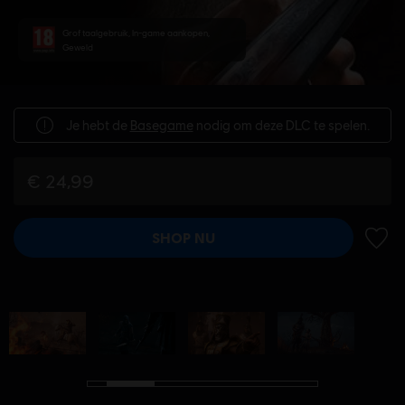
Grof taalgebruik, In-game aankopen,
Geweld
Je hebt de
Basegame
nodig om deze DLC te spelen.
€ 24,99
SHOP NU
TOEV