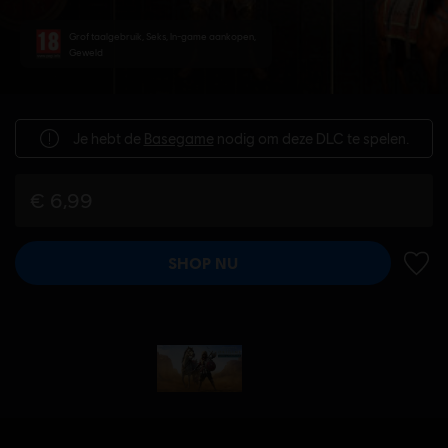
Grof taalgebruik, Seks, In-game aankopen,
Geweld
Je hebt de
Basegame
nodig om deze DLC te spelen.
€ 6,99
SHOP NU
TOEV