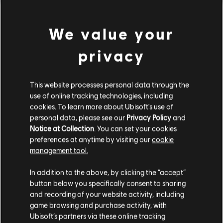
exclusieve uitrustingsset met 2 wapens, 1 schild en 1 rijd
lees meer
We value your
Rating:
Grof taalgebruik, Seks, In-game aankopen, Geweld
privacy
bekijk meer
© 2017 Ubisoft Entertainment. All Rights Reserved.
This website processes personal data through the
Assassin’s Creed, Ubisoft, and the Ubisoft logo are
Additionele content
use of online tracking technologies, including
trademarks of Ubisoft Entertainment in the U.S. and/or
cookies. To learn more about Ubisoft's use of
other countries.
personal data, please see our
Privacy Policy
and
DLC
Assassin's Creed Origins
Notice at Collection
. You can set your cookies
Horus-Pakket
preferences at anytime by visiting our
cookie
management tool.
€ 6,99
We denken dat je in
Verenigde Staten
bent.
In addition to the above, by clicking the “accept”
button below you specifically consent to sharing
Bezoek onze lokale Store om een aankoop te
DLC
Assassin's Creed Origins
and recording of your website activity, including
kunnen doen.
game browsing and purchase activity, with
Season Pass
Ubisoft’s partners via these online tracking
€ 39,99