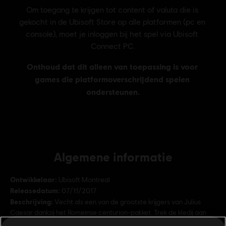
Algemene informatie
Ontwikkelaar:
Ubisoft Montreal
Releasedatum:
07/11/2017
Beschrijving:
Vecht als een van de grootste krijgers van Julius
Caesar dankzij het Romeinse centurion-pakket. Trek de kledij aan
van een van de moedigste soldaten van Rome en voltooi je