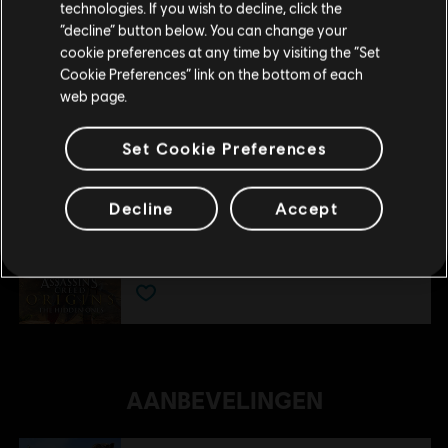
technologies. If you wish to decline, click the
Blijf op de huidige Store
“decline” button below. You can change your
cookie preferences at any time by visiting the “Set
Schakel over naar mijn lokale Store
Cookie Preferences” link on the bottom of each
DLC
Assassin's Creed Origins
web page.
Deluxe Pack
€ 9,99
Set Cookie Preferences
Decline
Accept
DLC
Assassin's Creed Origins
The Hidden Ones
€ 9,99
AANBEVELINGEN