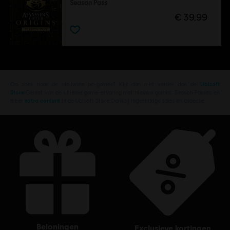
Season Pass
€ 39,99
Op zoek naar de nieuwste pc-games? Kijk dan niet verder dan de
Ubisoft
Store
!Geniet van de ultieme game-ervaring met nieuwe games, Season Passes en
meer
extra content
in de Ubisoft Store. Dankzij regelmatige sales en aspecile
beloningen
exclusieve kortingen