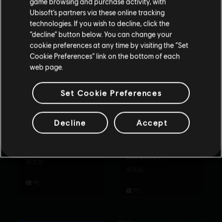
game browsing and purchase activity, with
Ubisoft’s partners via these online tracking
technologies. If you wish to decline, click the
現在のストアで続ける
“decline” button below. You can change your
cookie preferences at any time by visiting the “Set
お住いの国のストアに変更する
Cookie Preferences” link on the bottom of each
web page.
Set Cookie Preferences
Decline
Accept
Rabbids Party of
Tom Clancy’s
Legends
Rainbow Six
Extraction
通常版
通常版