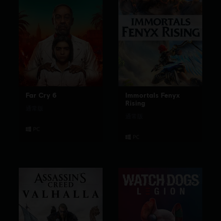
Far Cry 6
Immortals Fenyx
Rising
通常版
通常版