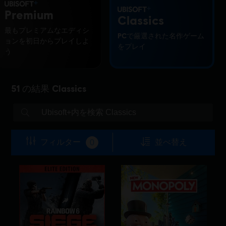
Premium
Classics
最もプレミアムなエディシ
PCで厳選された名作ゲーム
ョンを初日からプレイしよ
をプレイ
う
51
の結果
Classics
フィルター
並べ替え
0