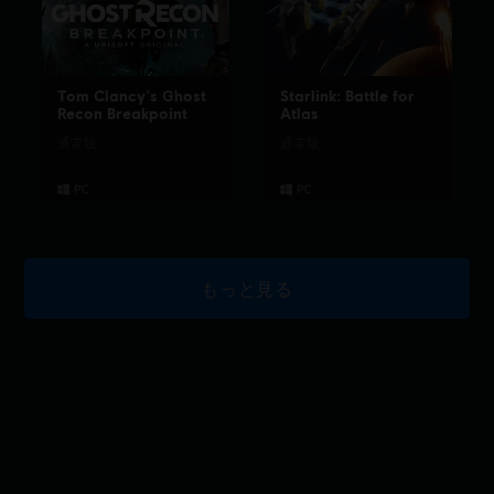
Tom Clancy's Ghost
Starlink: Battle for
Recon Breakpoint
Atlas
通常版
通常版
もっと見る