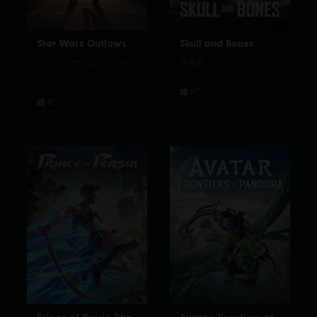
Star Wars Outlaws
Skull and Bones
スタンダードエディショ
通常版
ン
Prince of Persia The
Avatar: Frontiers of