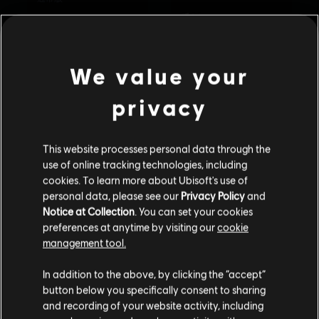
We value your
privacy
This website processes personal data through the
use of online tracking technologies, including
cookies. To learn more about Ubisoft's use of
personal data, please see our
Privacy Policy
and
Notice at Collection
. You can set your cookies
preferences at anytime by visiting our
cookie
management tool.
The Settlers: New
OddBallers
Allies
あなたは
United States
からアクセスしていると
通常版
In addition to the above, by clicking the “accept”
通常版
判断されています。
button below you specifically consent to sharing
and recording of your website activity, including
購入はお住いの国のストアで可能です。