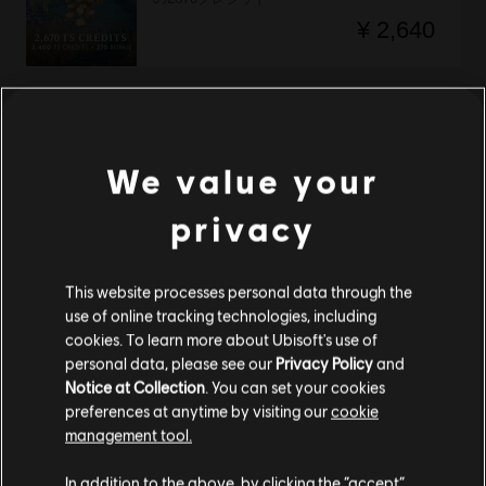
¥ 2,640
DLC
セトラーズ：新たな仲間たち
の4120クレジット
We value your
¥ 3,960
privacy
This website processes personal data through the
DLC
セトラーズ：新たな仲間たち
use of online tracking technologies, including
の600クレジット
cookies. To learn more about Ubisoft's use of
¥ 660
personal data, please see our
Privacy Policy
and
Notice at Collection
. You can set your cookies
preferences at anytime by visiting our
cookie
management tool.
あなたは
United States
からアクセスしていると
セトラーズ：新たな仲間たち
In addition to the above, by clicking the “accept”