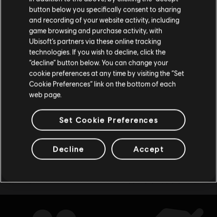
判断されています。
デラックスエディション
button below you specifically consent to sharing
¥ 7,040
and recording of your website activity, including
購入はお住いの国のストアで可能です。
game browsing and purchase activity, with
Ubisoft’s partners via these online tracking
technologies. If you wish to decline, click the
現在のストアで続ける
“decline” button below. You can change your
セトラーズ：新たな仲間たち
cookie preferences at any time by visiting the “Set
お住いの国のストアに変更する
通常版
Cookie Preferences” link on the bottom of each
web page.
¥ 5,610
Set Cookie Preferences
8
個のうち
8
個のアイテムを表示中
Decline
Accept
Ubisoft Store
最新のPCゲームをお探しですか？ それなら
にお任せください！
追加コンテンツ
Ubisoft Storeの新作ゲームやシーズンパス、
で、究極のゲーミン
特別オファー
グ体験を楽しみましょう。定期的にセールや
が実施されており、 a
href="https://store.ubi.com/assassins-creed" 『アサシン クリード』シリーズや『