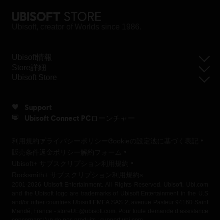
Ubisoft, creator of Worlds since 1986.
Ubisoft情報
Store詳細
Ubisoft Store
Support
Ubisoft Connect PCローンチャー
利用規約
プライバシーポリシー
Cookieの設定
法に基づく表記
販売条件
返金ポリシー
解約フォーム
Ubisoft+ サブスクリプション利用規約
Rocksmith+ サブスクリプション利用規約s
2001-2026 Ubisoft Entertainment. All Rights Reserved. Ubisoft, Ubi.com
and the Ubisoft logo are trademarks of Ubisoft Entertainment in the U.S
and/or other countries Ubisoft EMEA SAS 2, avenue Pasteur 94160 Saint
Mandé, France - storeUE@ubisoft.com. Pour toute demande d’assistance
concernant l’un de nos produits : support.ubi.com