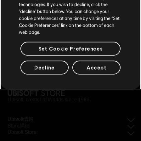
technologies. If you wish to decline, click the
現在のストアで続ける
“decline” button below. You can change your
cookie preferences at any time by visiting the “Set
お住いの国のストアに変更する
Cookie Preferences” link on the bottom of each
web page.
Set Cookie Preferences
Decline
Accept
かんたん返金
Ubisoft, creator of Worlds since 1986.
Ubisoft情報
Store詳細
Ubisoft Store