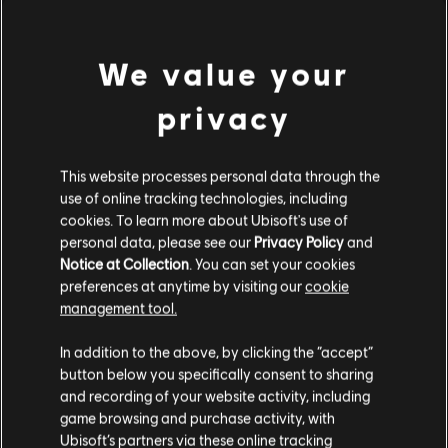
無料
We value your
1
個のうち
1
個のアイテムを表示中
privacy
Ubisoft Store
最新のPCゲームをお探しですか？ それなら
にお任せください！
追加コンテンツ
Ubisoft Storeの新作ゲームやシーズンパス、
で、究極のゲーミン
特別オファー
グ体験を楽しみましょう。定期的にセールや
が実施されており、 a
This website processes personal data through the
href="https://store.ubi.com/assassins-creed" 『アサシン クリード』シリーズや『
use of online tracking technologies, including
cookies. To learn more about Ubisoft's use of
personal data, please see our
Privacy Policy
and
Notice at Collection
. You can set your cookies
preferences at anytime by visiting our
cookie
management tool.
あなたは
United States
からアクセスしていると
In addition to the above, by clicking the “accept”
判断されています。
button below you specifically consent to sharing
and recording of your website activity, including
購入はお住いの国のストアで可能です。
game browsing and purchase activity, with
報酬
限定割引
Ubisoft’s partners via these online tracking