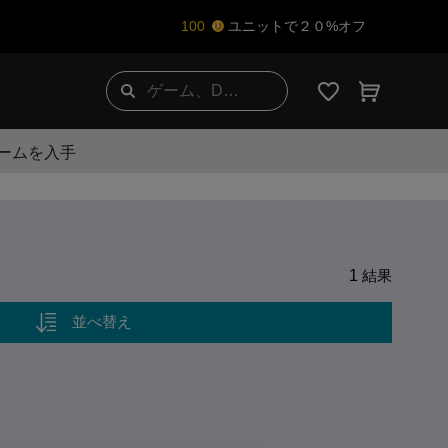
100
ユニットで２０%オフ
ゲームを入手
1
結果
並べ替え