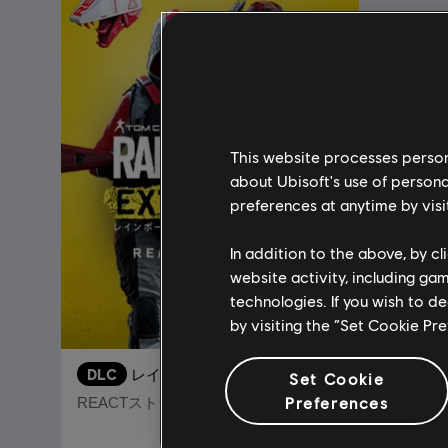
This website processes persona
about Ubisoft's use of persona
preferences at anytime by visi
In addition to the above, by c
website activity, including ga
technologies. If you wish to d
by visiting the “Set Cookie Pr
DLC
レインボーシックス エクストラクション
Set Cookie
Preferences
REACTストライクパック