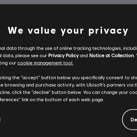
We value your privacy
l data through the use of online tracking technologies, includ
l data, please see our
Privacy Policy
and
Notice at Collection
.
ting our
cookie management tool.
licking the “accept” button below you specifically consent to s
me browsing and purchase activity, with Ubisoft’s partners via t
ecline, click the “decline” button below. You can change your c
eferences” link on the bottom of each web page.
De