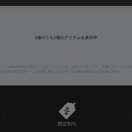
1
個のうち
1
個のアイテムを表示中
追加コンテンツ
 Ubisoft Storeの新作ゲームやシーズンパス、
で、究極のゲーミング体
どのUbisoftの人気ゲームをお得に購入できます（旧名称はUplayおよびUplay Store）。
限定割引