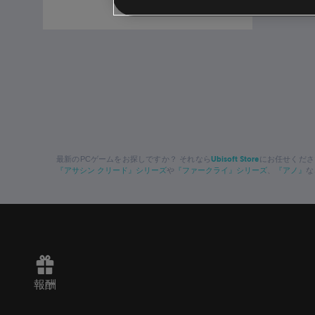
¥ 2,640
Ubisoft Store
最新のPCゲームをお探しですか？ それなら
にお任せください！
『アサシン クリード』シリーズ
『ファークライ』シリーズ
『アノ』
や
、
な
報酬