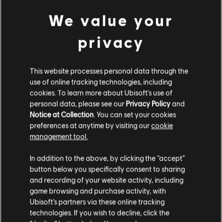
DLC
『アサシン クリード ブラック フラッグ RE:シンクロ』
We value your
ドラゴンストームキャラクターパック
¥ 1,380
privacy
This website processes personal data through the
NEW
use of online tracking technologies, including
DLC
『アサシン クリード ブラック フラッグ RE:シンクロ』
cookies. To learn more about Ubisoft's use of
シーサーペント海戦パック
personal data, please see our
Privacy Policy
and
¥ 1,380
Notice at Collection
. You can set your cookies
preferences at anytime by visiting our
cookie
management tool.
NEW
あなたは
United States
からアクセスしていると
In addition to the above, by clicking the “accept”
判断されています。
DLC
『アサシン クリード ブラック フラッグ RE:シンクロ』
button below you specifically consent to sharing
資源パック
and recording of your website activity, including
購入はお住いの国のストアで可能です。
¥ 700
game browsing and purchase activity, with
Ubisoft’s partners via these online tracking
technologies. If you wish to decline, click the
現在のストアで続ける