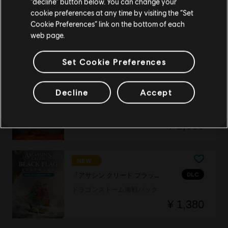
“decline” button below. You can change your
NEW
cookie preferences at any time by visiting the “Set
DLC
『アサシン クリード ブラック フラッグ RE:シンクロ』
お住いの国のストアに変更する
Cookie Preferences” link on the bottom of each
マスターアサシンキャラクターパック
web page.
¥ 1,380
Set Cookie Preferences
NEW
Decline
Accept
DLC
『アサシン クリード ブラック フラッグ RE:シンクロ』
ヘルファイア海戦パック
¥ 1,380
NEW
DLC
『アサシン クリード ブラック フラッグ RE:シンクロ』
ドラゴンストーム海戦パック
¥ 1,380