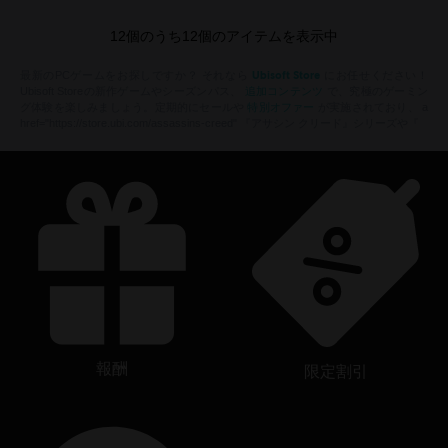
12
個のうち
12
個のアイテムを表示中
Ubisoft Store
最新のPCゲームをお探しですか？ それなら
にお任せください！
追加コンテンツ
Ubisoft Storeの新作ゲームやシーズンパス、
で、究極のゲーミン
特別オファー
グ体験を楽しみましょう。定期的にセールや
が実施されており、 a
href="https://store.ubi.com/assassins-creed" 『アサシン クリード』シリーズや『
報酬
限定割引