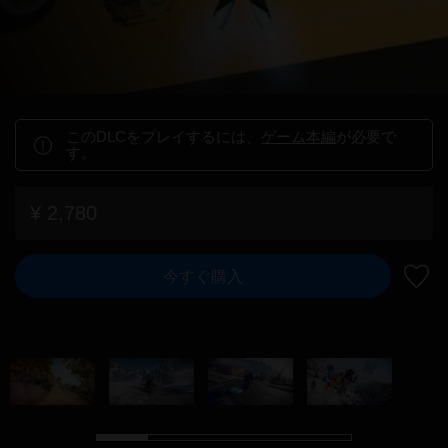
このDLCをプレイするには、
ゲーム本編
が必要で
す。
¥ 2,780
今すぐ購入
ウィ