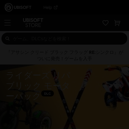
Help
『アサシン クリード ブラック フラッグ RE:シンクロ』が
ついに発売！ゲームを入手
ライダーズ リパ
ブリック モータ
ーパック
DLC