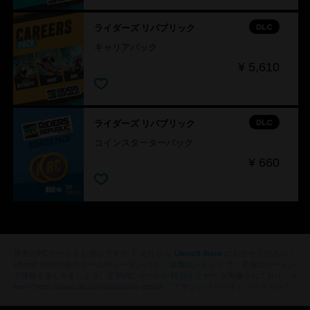
DLC
ライダーズ リパブリック
キャリアパック
¥ 5,610
DLC
ライダーズ リパブリック
コインスターターパック
¥ 660
Ubisoft Store
最新のPCゲームをお探しですか？ それなら
にお任せください！
追加コンテンツ
Ubisoft Storeの新作ゲームやシーズンパス、
で、究極のゲーミン
特別オファー
グ体験を楽しみましょう。定期的にセールや
が実施されており、 a
href="https://store.ubi.com/assassins-creed" 『アサシン クリード』シリーズや『