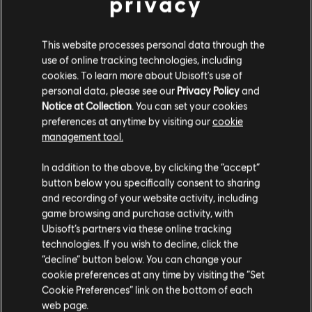
privacy
Entertainment in the US and/or other countries.
フレンジーパック
¥ 2,780
This website processes personal data through the
use of online tracking technologies, including
cookies. To learn more about Ubisoft's use of
personal data, please see our
Privacy Policy
and
DLC
ライダーズ リパブリック
Notice at Collection
. You can set your cookies
エクストリームボードパック
preferences at anytime by visiting our
cookie
¥ 2,780
management tool.
あなたは
United States
からアクセスしていると
In addition to the above, by clicking the “accept”
判断されています。
button below you specifically consent to sharing
DLC
ライダーズ リパブリック
and recording of your website activity, including
購入はお住いの国のストアで可能です。
キャリアパック
game browsing and purchase activity, with
¥ 5,610
Ubisoft’s partners via these online tracking
technologies. If you wish to decline, click the
現在のストアで続ける
“decline” button below. You can change your
cookie preferences at any time by visiting the “Set
お住いの国のストアに変更する
DLC
ライダーズ リパブリック
Cookie Preferences” link on the bottom of each
web page.
コインスターターパック