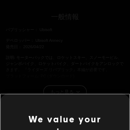
一般情報
パブリッシャー：
Ubisoft
デベロッパー：
Ubisoft Annecy
発売日：
2026/04/22
説明:
モーターパックでは、ロケットスキー、スノーモービル、
ジャンボバイク、ロケットバイク、ダートバイクをアンロックで
きます。 『ライダーズ リパブリック』本編が必要です。
プラットフォーム:
PC (ダウンロード)
ジャンル：
Sports
,
マルチプレイヤー
もっと見る
PC環境:
このコンテンツをプレイするには、Ubisoftのアカウント
とUbisoft Connectアプリケーションのインストールが必要
追加コンテンツ
© 2026 Ubisoft Entertainment. All Rights Reserved.
We value your
Riders Republic, Ubisoft, and the Ubisoft logo are
DLC
ライダーズ リパブリック
registered or unregistered trademarks of Ubisoft