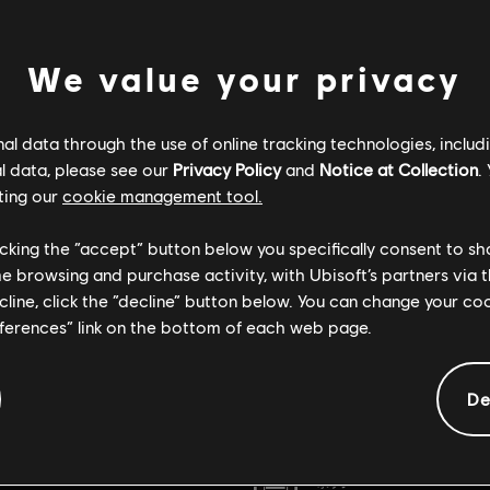
We value your privacy
l data through the use of online tracking technologies, includ
l data, please see our
Privacy Policy
and
Notice at Collection
.
ting our
cookie management tool.
licking the “accept” button below you specifically consent to s
me browsing and purchase activity, with Ubisoft’s partners via t
ecline, click the “decline” button below. You can change your c
eferences” link on the bottom of each web page.
一般情報
De
レーティング：
2025/10/23
暴力