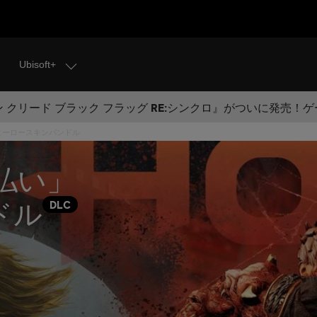
Ubisoft+
 クリード ブラック フラッグ RE:シンクロ』がついに発売！
- ヒーロースキンバンドル
魔払い」
ドル
DLC