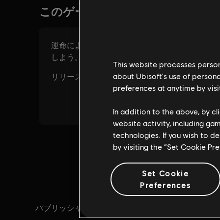
This website processes persona
about Ubisoft's use of persona
preferences at anytime by visi
In addition to the above, by c
website activity, including ga
technologies. If you wish to d
by visiting the “Set Cookie Pr
Set Cookie
Preferences
パブリッシャー：
発売日：
Ubisoft