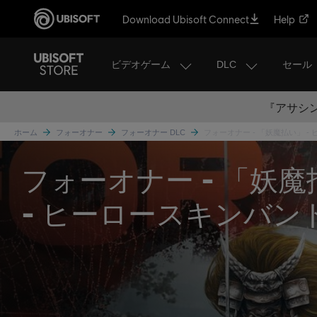
Download Ubisoft Connect
Help
ビデオゲーム
DLC
セール
『アサシン
ホーム
フォーオナー
フォーオナー DLC
フォーオナー - 「妖魔払い」 
フォーオナー - 「妖
- ヒーロースキンバン