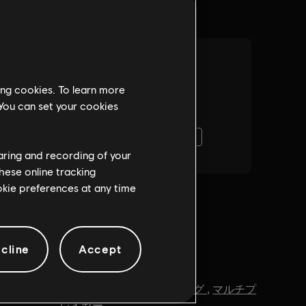
ing cookies. To learn more
 You can set your cookies
haring and recording of your
hese online tracking
ookie preferences at any time
cline
Accept
ジャンル：
ファインティング
,
マルチプ
レイヤー