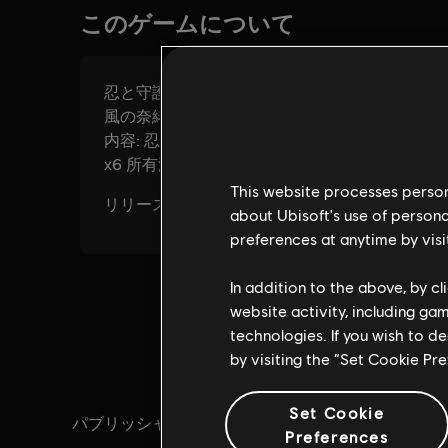
This website processes persona
about Ubisoft's use of persona
preferences at anytime by visi
In addition to the above, by c
website activity, including ga
technologies. If you wish to d
by visiting the “Set Cookie Pr
Set Cookie
パブリッシャー：
発売日：
Ubisoft
Preferences