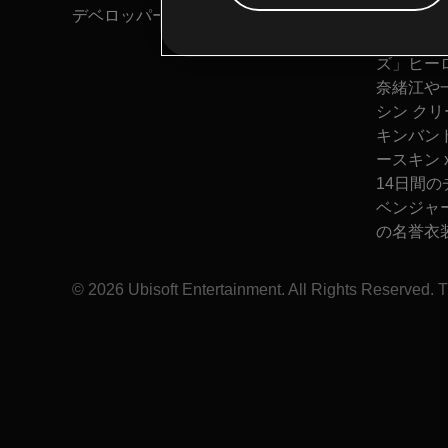
デベロッパー：
説明:
Ubisoft Montreal
忍と
梱された
ズ」ヒー
奈緒江や
シン ク
キンバン
ースキン 
14日間
ベンジャー
の名誉衣
© 2026 Ubisoft Entertainment. All Rights Reserved. Th