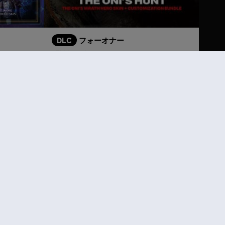
DLC
フォーオナー
「憤怒の鬼」 - ヒーロースキンバンドル
¥ 3,480
¥ 4,180