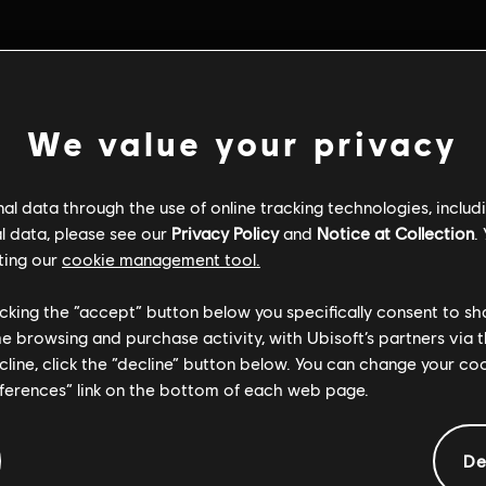
We value your privacy
l data through the use of online tracking technologies, includ
l data, please see our
Privacy Policy
and
Notice at Collection
.
ting our
cookie management tool.
licking the “accept” button below you specifically consent to s
me browsing and purchase activity, with Ubisoft’s partners via t
ecline, click the “decline” button below. You can change your c
一般情報
eferences” link on the bottom of each web page.
レーティング：
2026/04/23
De
暴力