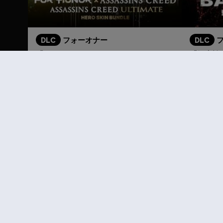
DLC
フォーオナー
DLC
「アサシン クリード アルティメット」ヒーロースキンバンドル
「妖魔払い
¥ 7,680