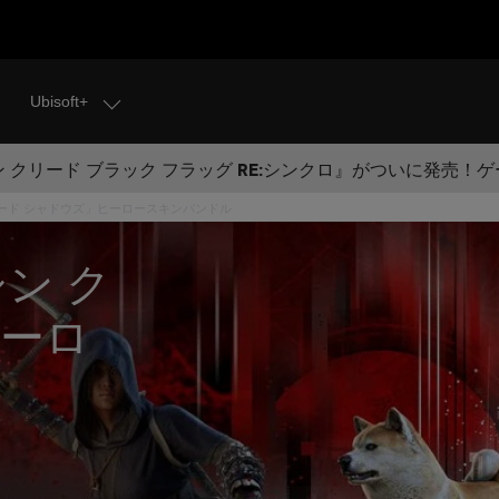
Ubisoft+
 クリード ブラック フラッグ RE:シンクロ』がついに発売！
リード シャドウズ」ヒーロースキンバンドル
ン ク
ヒーロ