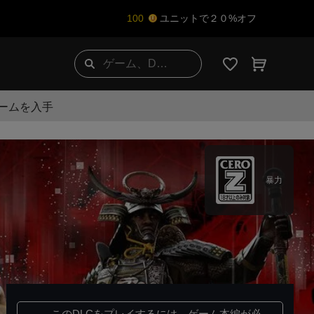
100
ユニットで２０%オフ
ゲームを入手
暴力
このDLCをプレイするには、
ゲーム本編
が必