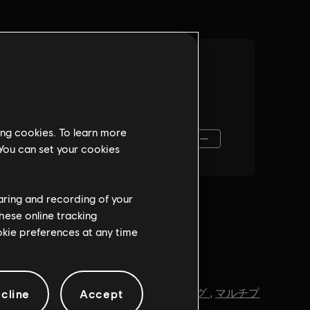
ing cookies. To learn more
 You can set your cookies
haring and recording of your
hese online tracking
ookie preferences at any time
ジャンル：
cline
Accept
ファインティング
,
マルチプ
レイヤー