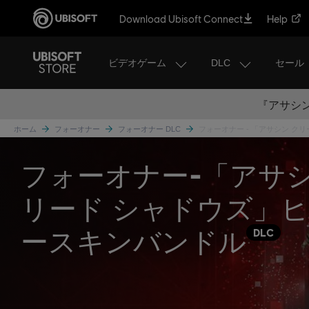
Download Ubisoft Connect
Help
ビデオゲーム
DLC
セール
『アサシン
ホーム
フォーオナー
フォーオナー DLC
フォーオナー - 「アサシン ク
フォーオナー-「アサシ
リード シャドウズ」
ースキンバンドル
DLC