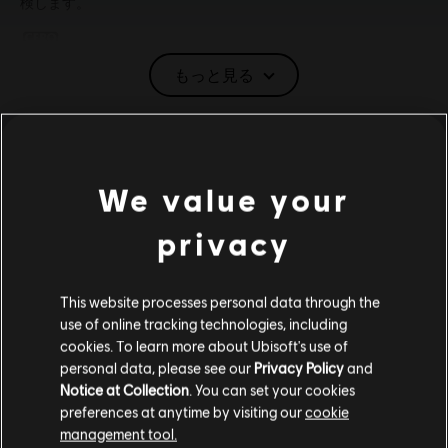
検します。
レーティング：
もっと見る
言語：
English (音声, インターフェイス, 字幕)
French (音声, インターフェイス, 字幕)
動作環境 : チャイルド オブ ライ
もっと見る
ト - PC (ダウンロード)
言語：
We value your
ジャンル：
カジュアル
privacy
MINIMUM
アクティベーション:
PC用Ubisoftコネクトライブラリへ自動で追
加。その後ダウンロードが必要です。
PC環境:
このコンテンツをプレイするには、Ubisoftのアカウント
This website processes personal data through the
OS
とUbisoft Connectアプリケーションのインストールが必要
Windows 10
use of online tracking technologies, including
アンチタンパーソフトウェア:
Denuvoデジタル著作権管理ツール
cookies. To learn more about Ubisoft's use of
（DRM）は、このゲームと一緒に自動でインストールされ、ゲ
personal data, please see our
Privacy Policy
and
ームの起動に必要となります。
Notice at Collection
. You can set your cookies
マルチプレイ：
No
追加コンテンツ
preferences at anytime by visiting our
cookie
management tool.
シングルプレイ:
Yes