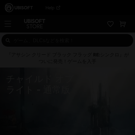
Help
『アサシン クリード ブラック フラッグ RE:シンクロ』が
ついに発売！ゲームを入手
チャイルド オブ
ライト
通常版