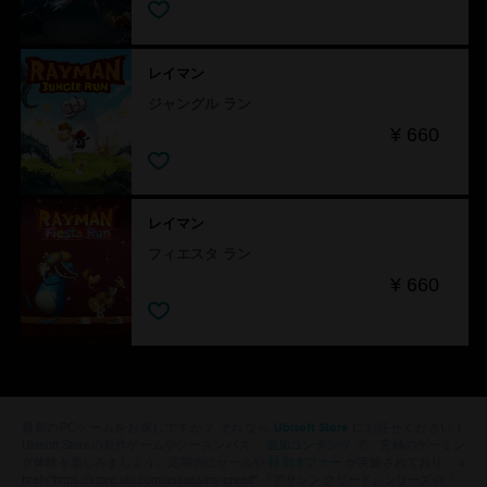
レイマン
ジャングル ラン
¥ 660
レイマン
フィエスタ ラン
¥ 660
Ubisoft Store
最新のPCゲームをお探しですか？ それなら
にお任せください！
追加コンテンツ
Ubisoft Storeの新作ゲームやシーズンパス、
で、究極のゲーミン
特別オファー
グ体験を楽しみましょう。定期的にセールや
が実施されており、 a
href="https://store.ubi.com/assassins-creed" 『アサシン クリード』シリーズや『