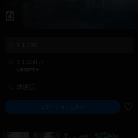
¥ 1,980
¥ 1,800
/月
体験版
エディションを選択
ウィ