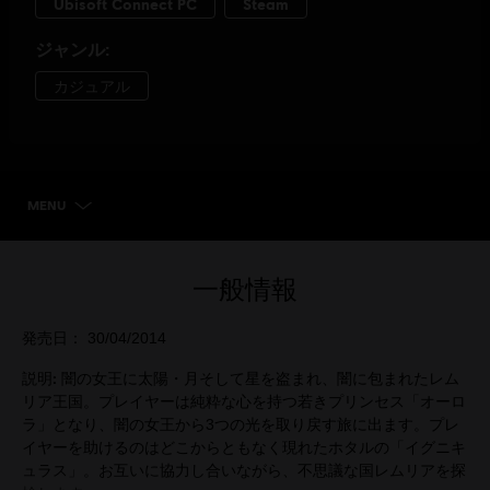
MENU
エディションを選択
一般情報
発売日：
30/04/2014
説明:
闇の女王に太陽・月そして星を盗まれ、闇に包まれたレム
リア王国。プレイヤーは純粋な心を持つ若きプリンセス「オーロ
ラ」となり、闇の女王から3つの光を取り戻す旅に出ます。プレ
イヤーを助けるのはどこからともなく現れたホタルの「イグニキ
ュラス」。お互いに協力し合いながら、不思議な国レムリアを探