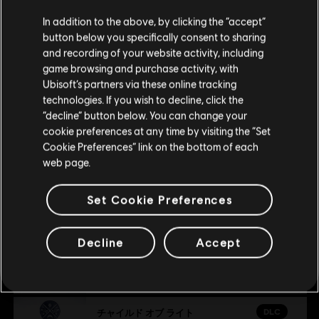
あなたは
United States
からアクセスしていると
DLC
チャイルド オブ ライト
In addition to the above, by clicking the “accept”
判断されています。
© 2013 Ubisoft Entertainment. All Rights Reserved. Child
button below you specifically consent to sharing
「ゴーレムの苦しみパック」
and recording of your website activity, including
of Light, the Child of Light logo, Ubisoft and the Ubisoft
¥ 396
購入はお住いの国のストアで可能です。
game browsing and purchase activity, with
logo are trademarks of Ubisoft Entertainment in the U.S.
Ubisoft’s partners via these online tracking
and/or other countries.
technologies. If you wish to decline, click the
現在のストアで続ける
“decline” button below. You can change your
DLC
チャイルド オブ ライト
cookie preferences at any time by visiting the “Set
「光のオーロラパック」
お住いの国のストアに変更する
Cookie Preferences” link on the bottom of each
¥ 264
web page.
Set Cookie Preferences
DLC
チャイルド オブ ライト
「闇のオーロラパック」
Decline
Accept
¥ 264
DLC
チャイルド オブ ライト