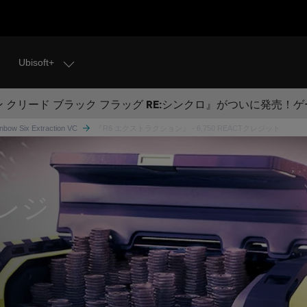
Ubisoft+
 クリード ブラック フラッグ RE:シンクロ』がついに発売！
nbow Six Extraction VC
『R6 エクストラクション』 - 6,750 REACTクレジット
ョ
クレジ