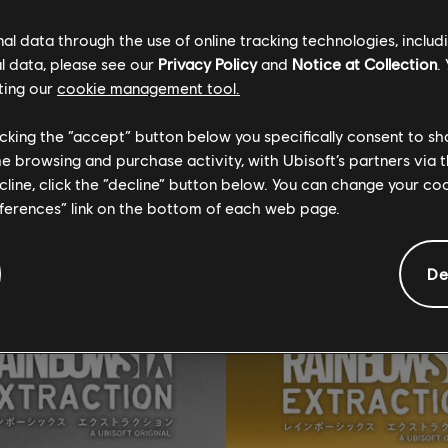
l data through the use of online tracking technologies, includ
l data, please see our
Privacy Policy
and
Notice at Collection
.
ting our
cookie management tool.
一般情報
licking the “accept” button below you specifically consent to s
me browsing and purchase activity, with Ubisoft’s partners via t
ecline, click the “decline” button below. You can change your c
追加コンテンツ
eferences” link on the bottom of each web page.
De