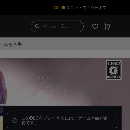
100
ユニットで２０%オフ
ゲームを入手
このDLCをプレイするには、
ゲーム本編
が必
要です。