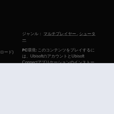
ジャンル：
マルチプレイヤー
,
シュータ
ー
PC環境:
このコンテンツをプレイするに
ンロード)
は、UbisoftのアカウントとUbisoft
Connectアプリケーションのインストー
ルが必要
ademarks of Ubisoft Entertainment in the US and/or other countries.