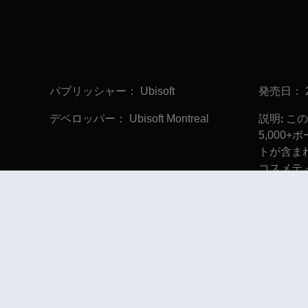
パブリッシャー：
発売日：
Ubisoft
デベロッパー：
説明:
Ubisoft Montreal
この
5,000+
トが含ま
コスメテ
ン、ウェ
ニフォー
ます！
© 2022 Ubisoft Entertainment. All Rights Reserved. Tom Clancy’s, R