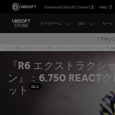
Download Ubisoft Connect
Help
ビデオゲーム
DLC
セール
『アサシン
ホーム
レインボーシックス
レインボーシックス エクストラクション
Rai
『R6 エクストラクシ
ン』：6,750 REACT
ット
DLC