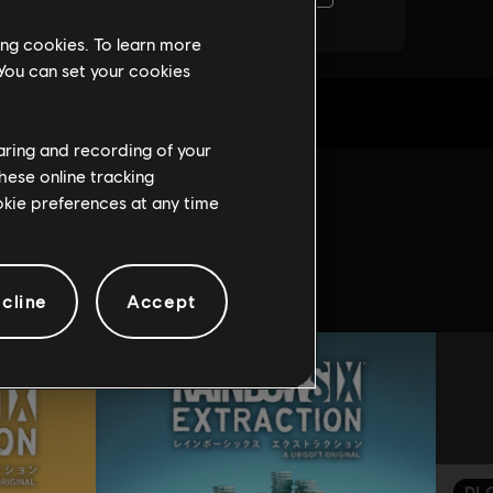
ing cookies. To learn more
 You can set your cookies
haring and recording of your
hese online tracking
ookie preferences at any time
cline
Accept
DL