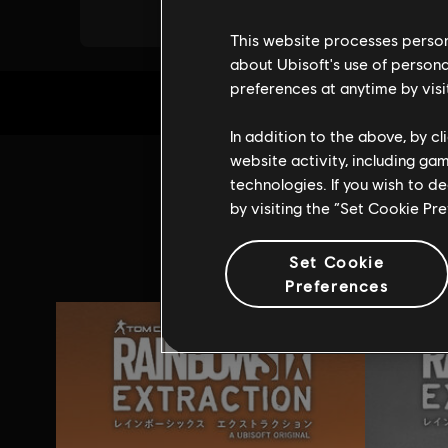
This website processes persona
about Ubisoft's use of persona
preferences at anytime by visi
In addition to the above, by c
website activity, including ga
technologies. If you wish to d
by visiting the “Set Cookie Pr
Set Cookie
Preferences