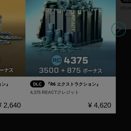
RE
次へ
ョン』
DLC
『R6 エクストラクション』
4,375 REACTクレジット
¥ 2,640
¥ 4,620