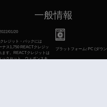
一般情報
レーティング：
2022/01/20
クレジット・パックには
ボーナス1,750 REACTクレジッ
プラットフォーム:
PC (ダウ
れます。REACTクレジットは
ィックセット、ウェポンスキ
ポンチャーム、ヘッドギア、ユ
ムなどの購入にご利用いただけ
ainbow Six, the Soldier Icon, Ubisoft, and the Ubisoft logo are registered or unregistered tr